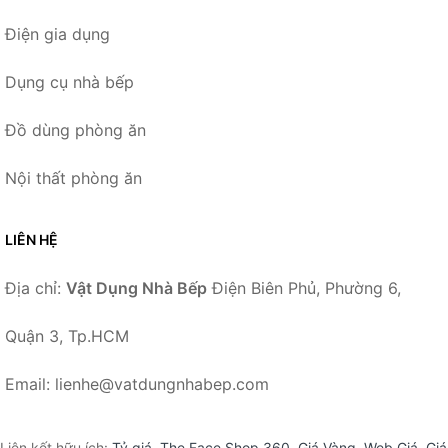
Điện gia dụng
Dụng cụ nhà bếp
Đồ dùng phòng ăn
Nội thất phòng ăn
LIÊN HỆ
Địa chỉ:
Vật Dụng Nhà Bếp
Điện Biên Phủ, Phường 6,
Quận 3, Tp.HCM
Email: lienhe@vatdungnhabep.com
Liên kết hữu ích:
Tỷ giá
,
The Face Shop 360
,
Giá Vàng
,
Web Giá
,
Giá