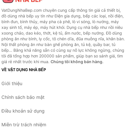
VatDungNhaBep.com chuyên cung cấp thông tin giá cả thiết bị,
đồ dùng nhà bếp uy tín như Điện gia dụng, bếp các loại, nồi điện,
bình đun, bình thủy, máy pha cà phê, lò vi sóng, lò nướng, máy
xay sinh tố, máy ép, máy hút khói. Dụng cụ nhà bếp như nồi niêu
xoong chảo, dao kéo, thớt, kệ tủ, ấm nước, bếp nướng. Đồ dùng
phòng ăn như bình, ly cốc, tô chén dĩa, đũa muỗng nĩa, khăn bàn.
Nội thất phòng ăn như bàn ghế phòng ăn, tủ kệ, quầy bar, tủ
bếp... Bằng khả năng sẵn có cùng sự nỗ lực không ngừng, chúng
tôi đã tổng hợp hơn 200000 sản phẩm, giúp bạn so sánh giá, tìm
giá rẻ nhất trước khi mua.
Chúng tôi không bán hàng.
VỀ VẬT DỤNG NHÀ BẾP
Giới thiệu
Chính sách bảo mật
Điều khoản sử dụng
Miễn trừ trách nhiệm