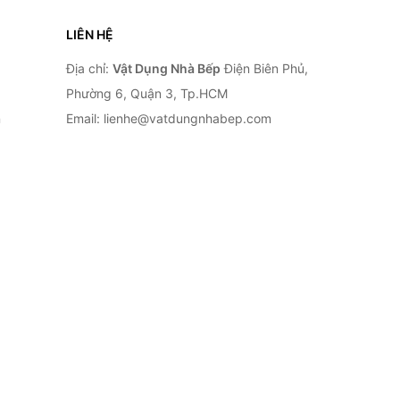
LIÊN HỆ
Địa chỉ:
Vật Dụng Nhà Bếp
Điện Biên Phủ,
Phường 6, Quận 3, Tp.HCM
n
Email: lienhe@vatdungnhabep.com