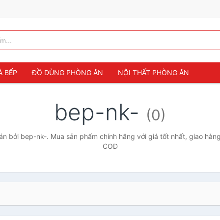
À BẾP
ĐỒ DÙNG PHÒNG ĂN
NỘI THẤT PHÒNG ĂN
bep-nk-
(0)
n bởi bep-nk-. Mua sản phẩm chính hãng với giá tốt nhất, giao hàng 
COD