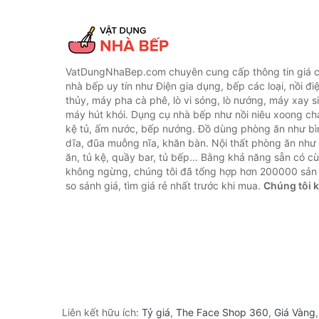
VatDungNhaBep.com chuyên cung cấp thông tin giá cả
nhà bếp uy tín như Điện gia dụng, bếp các loại, nồi điệ
thủy, máy pha cà phê, lò vi sóng, lò nướng, máy xay s
máy hút khói. Dụng cụ nhà bếp như nồi niêu xoong chả
kệ tủ, ấm nước, bếp nướng. Đồ dùng phòng ăn như bìn
dĩa, đũa muỗng nĩa, khăn bàn. Nội thất phòng ăn nh
ăn, tủ kệ, quầy bar, tủ bếp... Bằng khả năng sẵn có c
không ngừng, chúng tôi đã tổng hợp hơn 200000 sản
so sánh giá, tìm giá rẻ nhất trước khi mua.
Chúng tôi 
Liên kết hữu ích:
Tỷ giá
,
The Face Shop 360
,
Giá Vàng