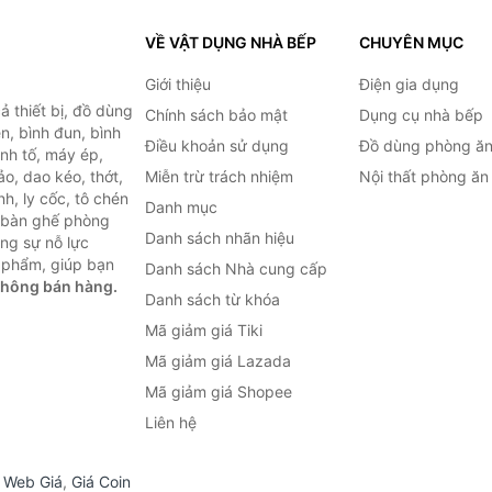
VỀ VẬT DỤNG NHÀ BẾP
CHUYÊN MỤC
Giới thiệu
Điện gia dụng
 thiết bị, đồ dùng
Chính sách bảo mật
Dụng cụ nhà bếp
n, bình đun, bình
Điều khoản sử dụng
Đồ dùng phòng ă
inh tố, máy ép,
o, dao kéo, thớt,
Miễn trừ trách nhiệm
Nội thất phòng ăn
h, ly cốc, tô chén
Danh mục
ư bàn ghế phòng
Danh sách nhãn hiệu
ùng sự nỗ lực
 phẩm, giúp bạn
Danh sách Nhà cung cấp
không bán hàng.
Danh sách từ khóa
Mã giảm giá Tiki
Mã giảm giá Lazada
Mã giảm giá Shopee
Liên hệ
,
Web Giá
,
Giá Coin