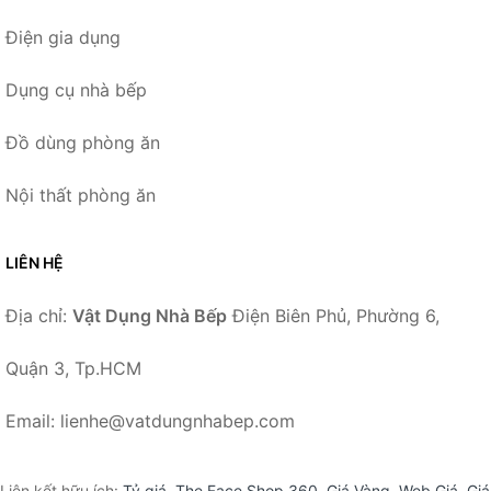
Điện gia dụng
Dụng cụ nhà bếp
Đồ dùng phòng ăn
Nội thất phòng ăn
LIÊN HỆ
Địa chỉ:
Vật Dụng Nhà Bếp
Điện Biên Phủ, Phường 6,
Quận 3, Tp.HCM
Email: lienhe@vatdungnhabep.com
Liên kết hữu ích:
Tỷ giá
,
The Face Shop 360
,
Giá Vàng
,
Web Giá
,
Giá