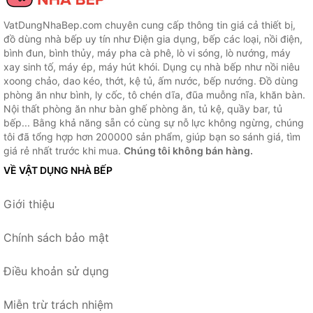
VatDungNhaBep.com chuyên cung cấp thông tin giá cả thiết bị,
đồ dùng nhà bếp uy tín như Điện gia dụng, bếp các loại, nồi điện,
bình đun, bình thủy, máy pha cà phê, lò vi sóng, lò nướng, máy
xay sinh tố, máy ép, máy hút khói. Dụng cụ nhà bếp như nồi niêu
xoong chảo, dao kéo, thớt, kệ tủ, ấm nước, bếp nướng. Đồ dùng
phòng ăn như bình, ly cốc, tô chén dĩa, đũa muỗng nĩa, khăn bàn.
Nội thất phòng ăn như bàn ghế phòng ăn, tủ kệ, quầy bar, tủ
bếp... Bằng khả năng sẵn có cùng sự nỗ lực không ngừng, chúng
tôi đã tổng hợp hơn 200000 sản phẩm, giúp bạn so sánh giá, tìm
giá rẻ nhất trước khi mua.
Chúng tôi không bán hàng.
VỀ VẬT DỤNG NHÀ BẾP
Giới thiệu
Chính sách bảo mật
Điều khoản sử dụng
Miễn trừ trách nhiệm