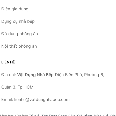
Điện gia dụng
Dụng cụ nhà bếp
Đồ dùng phòng ăn
Nội thất phòng ăn
LIÊN HỆ
Địa chỉ:
Vật Dụng Nhà Bếp
Điện Biên Phủ, Phường 6,
Quận 3, Tp.HCM
Email: lienhe@vatdungnhabep.com
Liên kết hữu ích:
Tỷ giá
,
The Face Shop 360
,
Giá Vàng
,
Web Giá
,
Giá