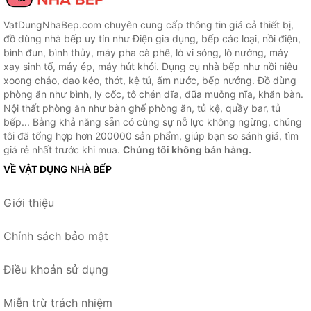
VatDungNhaBep.com chuyên cung cấp thông tin giá cả thiết bị,
đồ dùng nhà bếp uy tín như Điện gia dụng, bếp các loại, nồi điện,
bình đun, bình thủy, máy pha cà phê, lò vi sóng, lò nướng, máy
xay sinh tố, máy ép, máy hút khói. Dụng cụ nhà bếp như nồi niêu
xoong chảo, dao kéo, thớt, kệ tủ, ấm nước, bếp nướng. Đồ dùng
phòng ăn như bình, ly cốc, tô chén dĩa, đũa muỗng nĩa, khăn bàn.
Nội thất phòng ăn như bàn ghế phòng ăn, tủ kệ, quầy bar, tủ
bếp... Bằng khả năng sẵn có cùng sự nỗ lực không ngừng, chúng
tôi đã tổng hợp hơn 200000 sản phẩm, giúp bạn so sánh giá, tìm
giá rẻ nhất trước khi mua.
Chúng tôi không bán hàng.
VỀ VẬT DỤNG NHÀ BẾP
Giới thiệu
Chính sách bảo mật
Điều khoản sử dụng
Miễn trừ trách nhiệm