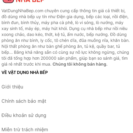
VatDungNhaBep.com chuyên cung cấp thông tin giá cả thiết bị,
đồ dùng nhà bếp uy tín như Điện gia dụng, bếp các loại, nồi điện,
bình đun, bình thủy, máy pha cà phê, lò vi sóng, lò nướng, máy
xay sinh tố, máy ép, máy hút khói. Dụng cụ nhà bếp như nồi niêu
xoong chảo, dao kéo, thớt, kệ tủ, ấm nước, bếp nướng. Đồ dùng
phòng ăn như bình, ly cốc, tô chén dĩa, đũa muỗng nĩa, khăn bàn.
Nội thất phòng ăn như bàn ghế phòng ăn, tủ kệ, quầy bar, tủ
bếp... Bằng khả năng sẵn có cùng sự nỗ lực không ngừng, chúng
tôi đã tổng hợp hơn 200000 sản phẩm, giúp bạn so sánh giá, tìm
giá rẻ nhất trước khi mua.
Chúng tôi không bán hàng.
VỀ VẬT DỤNG NHÀ BẾP
Giới thiệu
Chính sách bảo mật
Điều khoản sử dụng
Miễn trừ trách nhiệm