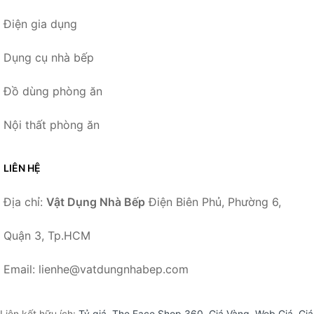
Điện gia dụng
Dụng cụ nhà bếp
Đồ dùng phòng ăn
Nội thất phòng ăn
LIÊN HỆ
Địa chỉ:
Vật Dụng Nhà Bếp
Điện Biên Phủ, Phường 6,
Quận 3, Tp.HCM
Email: lienhe@vatdungnhabep.com
Liên kết hữu ích:
Tỷ giá
,
The Face Shop 360
,
Giá Vàng
,
Web Giá
,
Giá