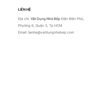
LIÊN HỆ
Địa chỉ:
Vật Dụng Nhà Bếp
Điện Biên Phủ,
Phường 6, Quận 3, Tp.HCM
n
Email: lienhe@vatdungnhabep.com