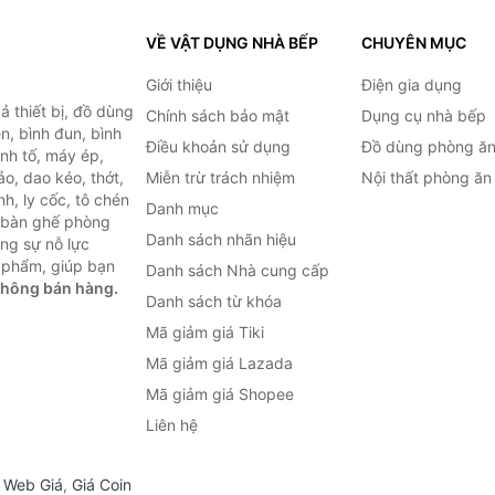
VỀ VẬT DỤNG NHÀ BẾP
CHUYÊN MỤC
Giới thiệu
Điện gia dụng
 thiết bị, đồ dùng
Chính sách bảo mật
Dụng cụ nhà bếp
n, bình đun, bình
Điều khoản sử dụng
Đồ dùng phòng ă
inh tố, máy ép,
o, dao kéo, thớt,
Miễn trừ trách nhiệm
Nội thất phòng ăn
h, ly cốc, tô chén
Danh mục
ư bàn ghế phòng
Danh sách nhãn hiệu
ùng sự nỗ lực
 phẩm, giúp bạn
Danh sách Nhà cung cấp
không bán hàng.
Danh sách từ khóa
Mã giảm giá Tiki
Mã giảm giá Lazada
Mã giảm giá Shopee
Liên hệ
,
Web Giá
,
Giá Coin