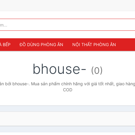
À BẾP
ĐỒ DÙNG PHÒNG ĂN
NỘI THẤT PHÒNG ĂN
bhouse-
(0)
 bởi bhouse-. Mua sản phẩm chính hãng với giá tốt nhất, giao hàng
COD