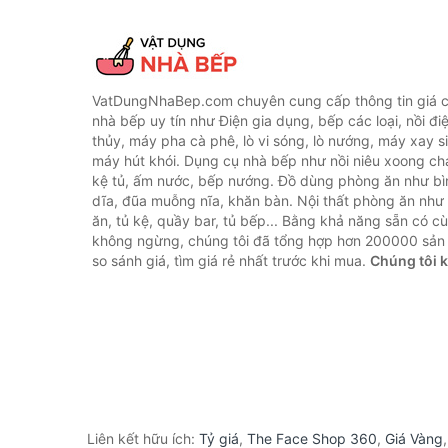
VatDungNhaBep.com chuyên cung cấp thông tin giá cả
nhà bếp uy tín như Điện gia dụng, bếp các loại, nồi điệ
thủy, máy pha cà phê, lò vi sóng, lò nướng, máy xay s
máy hút khói. Dụng cụ nhà bếp như nồi niêu xoong chả
kệ tủ, ấm nước, bếp nướng. Đồ dùng phòng ăn như bìn
dĩa, đũa muỗng nĩa, khăn bàn. Nội thất phòng ăn nh
ăn, tủ kệ, quầy bar, tủ bếp... Bằng khả năng sẵn có c
không ngừng, chúng tôi đã tổng hợp hơn 200000 sản
so sánh giá, tìm giá rẻ nhất trước khi mua.
Chúng tôi 
Liên kết hữu ích:
Tỷ giá
,
The Face Shop 360
,
Giá Vàng