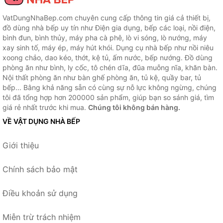
VatDungNhaBep.com chuyên cung cấp thông tin giá cả thiết bị,
đồ dùng nhà bếp uy tín như Điện gia dụng, bếp các loại, nồi điện,
bình đun, bình thủy, máy pha cà phê, lò vi sóng, lò nướng, máy
xay sinh tố, máy ép, máy hút khói. Dụng cụ nhà bếp như nồi niêu
xoong chảo, dao kéo, thớt, kệ tủ, ấm nước, bếp nướng. Đồ dùng
phòng ăn như bình, ly cốc, tô chén dĩa, đũa muỗng nĩa, khăn bàn.
Nội thất phòng ăn như bàn ghế phòng ăn, tủ kệ, quầy bar, tủ
bếp... Bằng khả năng sẵn có cùng sự nỗ lực không ngừng, chúng
tôi đã tổng hợp hơn 200000 sản phẩm, giúp bạn so sánh giá, tìm
giá rẻ nhất trước khi mua.
Chúng tôi không bán hàng.
VỀ VẬT DỤNG NHÀ BẾP
Giới thiệu
Chính sách bảo mật
Điều khoản sử dụng
Miễn trừ trách nhiệm