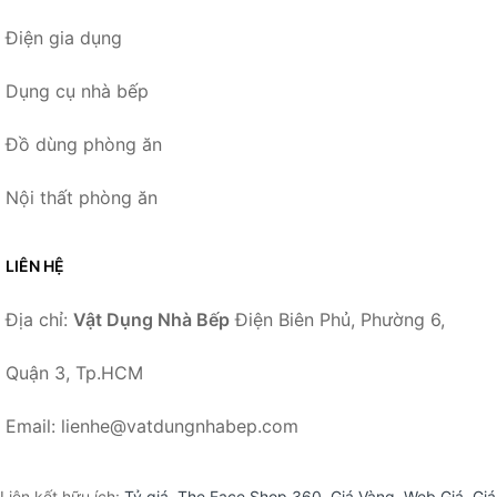
Điện gia dụng
Dụng cụ nhà bếp
Đồ dùng phòng ăn
Nội thất phòng ăn
LIÊN HỆ
Địa chỉ:
Vật Dụng Nhà Bếp
Điện Biên Phủ, Phường 6,
Quận 3, Tp.HCM
Email: lienhe@vatdungnhabep.com
Liên kết hữu ích:
Tỷ giá
,
The Face Shop 360
,
Giá Vàng
,
Web Giá
,
Giá