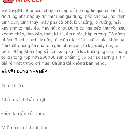
VatDungNhaBep.com chuyên cung cấp thông tin giá cả thiết bị,
đồ dùng nhà bếp uy tín như Điện gia dụng, bếp các loại, nồi điện,
bình đun, bình thủy, máy pha cà phê, lò vi sóng, lò nướng, máy
xay sinh tố, máy ép, máy hút khói. Dụng cụ nhà bếp như nồi niêu
xoong chảo, dao kéo, thớt, kệ tủ, ấm nước, bếp nướng. Đồ dùng
phòng ăn như bình, ly cốc, tô chén dĩa, đũa muỗng nĩa, khăn bàn.
Nội thất phòng ăn như bàn ghế phòng ăn, tủ kệ, quầy bar, tủ
bếp... Bằng khả năng sẵn có cùng sự nỗ lực không ngừng, chúng
tôi đã tổng hợp hơn 200000 sản phẩm, giúp bạn so sánh giá, tìm
giá rẻ nhất trước khi mua.
Chúng tôi không bán hàng.
VỀ VẬT DỤNG NHÀ BẾP
Giới thiệu
Chính sách bảo mật
Điều khoản sử dụng
Miễn trừ trách nhiệm