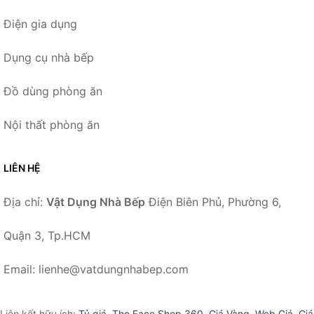
Điện gia dụng
Dụng cụ nhà bếp
Đồ dùng phòng ăn
Nội thất phòng ăn
LIÊN HỆ
Địa chỉ:
Vật Dụng Nhà Bếp
Điện Biên Phủ, Phường 6,
Quận 3, Tp.HCM
Email: lienhe@vatdungnhabep.com
Liên kết hữu ích:
Tỷ giá
,
The Face Shop 360
,
Giá Vàng
,
Web Giá
,
Giá