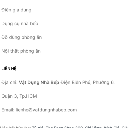
Điện gia dụng
Dụng cụ nhà bếp
Đồ dùng phòng ăn
Nội thất phòng ăn
LIÊN HỆ
Địa chỉ:
Vật Dụng Nhà Bếp
Điện Biên Phủ, Phường 6,
Quận 3, Tp.HCM
Email: lienhe@vatdungnhabep.com
Liên kết hữu ích:
Tỷ giá
,
The Face Shop 360
,
Giá Vàng
,
Web Giá
,
Giá