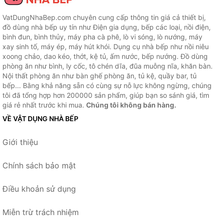
VatDungNhaBep.com chuyên cung cấp thông tin giá cả thiết bị,
đồ dùng nhà bếp uy tín như Điện gia dụng, bếp các loại, nồi điện,
bình đun, bình thủy, máy pha cà phê, lò vi sóng, lò nướng, máy
xay sinh tố, máy ép, máy hút khói. Dụng cụ nhà bếp như nồi niêu
xoong chảo, dao kéo, thớt, kệ tủ, ấm nước, bếp nướng. Đồ dùng
phòng ăn như bình, ly cốc, tô chén dĩa, đũa muỗng nĩa, khăn bàn.
Nội thất phòng ăn như bàn ghế phòng ăn, tủ kệ, quầy bar, tủ
bếp... Bằng khả năng sẵn có cùng sự nỗ lực không ngừng, chúng
tôi đã tổng hợp hơn 200000 sản phẩm, giúp bạn so sánh giá, tìm
giá rẻ nhất trước khi mua.
Chúng tôi không bán hàng.
VỀ VẬT DỤNG NHÀ BẾP
Giới thiệu
Chính sách bảo mật
Điều khoản sử dụng
Miễn trừ trách nhiệm