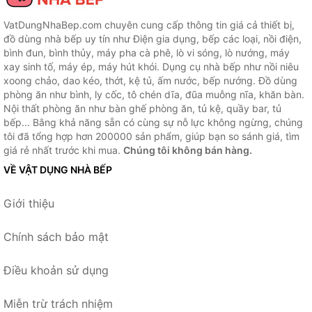
VatDungNhaBep.com chuyên cung cấp thông tin giá cả thiết bị,
đồ dùng nhà bếp uy tín như Điện gia dụng, bếp các loại, nồi điện,
bình đun, bình thủy, máy pha cà phê, lò vi sóng, lò nướng, máy
xay sinh tố, máy ép, máy hút khói. Dụng cụ nhà bếp như nồi niêu
xoong chảo, dao kéo, thớt, kệ tủ, ấm nước, bếp nướng. Đồ dùng
phòng ăn như bình, ly cốc, tô chén dĩa, đũa muỗng nĩa, khăn bàn.
Nội thất phòng ăn như bàn ghế phòng ăn, tủ kệ, quầy bar, tủ
bếp... Bằng khả năng sẵn có cùng sự nỗ lực không ngừng, chúng
tôi đã tổng hợp hơn 200000 sản phẩm, giúp bạn so sánh giá, tìm
giá rẻ nhất trước khi mua.
Chúng tôi không bán hàng.
VỀ VẬT DỤNG NHÀ BẾP
Giới thiệu
Chính sách bảo mật
Điều khoản sử dụng
Miễn trừ trách nhiệm