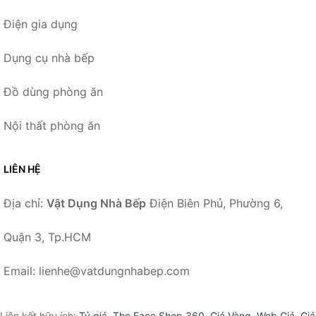
Điện gia dụng
Dụng cụ nhà bếp
Đồ dùng phòng ăn
Nội thất phòng ăn
LIÊN HỆ
Địa chỉ:
Vật Dụng Nhà Bếp
Điện Biên Phủ, Phường 6,
Quận 3, Tp.HCM
Email: lienhe@vatdungnhabep.com
Liên kết hữu ích:
Tỷ giá
,
The Face Shop 360
,
Giá Vàng
,
Web Giá
,
Giá