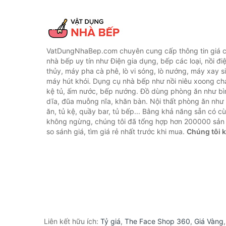
VatDungNhaBep.com chuyên cung cấp thông tin giá cả
nhà bếp uy tín như Điện gia dụng, bếp các loại, nồi điệ
thủy, máy pha cà phê, lò vi sóng, lò nướng, máy xay s
máy hút khói. Dụng cụ nhà bếp như nồi niêu xoong chả
kệ tủ, ấm nước, bếp nướng. Đồ dùng phòng ăn như bìn
dĩa, đũa muỗng nĩa, khăn bàn. Nội thất phòng ăn nh
ăn, tủ kệ, quầy bar, tủ bếp... Bằng khả năng sẵn có c
không ngừng, chúng tôi đã tổng hợp hơn 200000 sản
so sánh giá, tìm giá rẻ nhất trước khi mua.
Chúng tôi 
Liên kết hữu ích:
Tỷ giá
,
The Face Shop 360
,
Giá Vàng