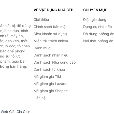
VỀ VẬT DỤNG NHÀ BẾP
CHUYÊN MỤC
Giới thiệu
Điện gia dụng
 thiết bị, đồ dùng
Chính sách bảo mật
Dụng cụ nhà bếp
n, bình đun, bình
Điều khoản sử dụng
Đồ dùng phòng ă
inh tố, máy ép,
o, dao kéo, thớt,
Miễn trừ trách nhiệm
Nội thất phòng ăn
h, ly cốc, tô chén
Danh mục
ư bàn ghế phòng
Danh sách nhãn hiệu
ùng sự nỗ lực
 phẩm, giúp bạn
Danh sách Nhà cung cấp
không bán hàng.
Danh sách từ khóa
Mã giảm giá Tiki
Mã giảm giá Lazada
Mã giảm giá Shopee
Liên hệ
,
Web Giá
,
Giá Coin