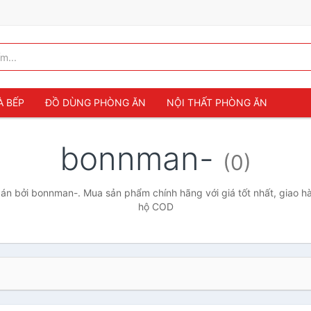
À BẾP
ĐỒ DÙNG PHÒNG ĂN
NỘI THẤT PHÒNG ĂN
bonnman-
(0)
n bởi bonnman-. Mua sản phẩm chính hãng với giá tốt nhất, giao hà
hộ COD