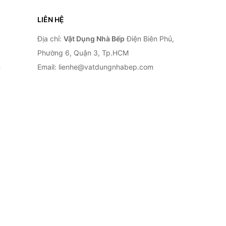
LIÊN HỆ
Địa chỉ:
Vật Dụng Nhà Bếp
Điện Biên Phủ,
Phường 6, Quận 3, Tp.HCM
n
Email: lienhe@vatdungnhabep.com