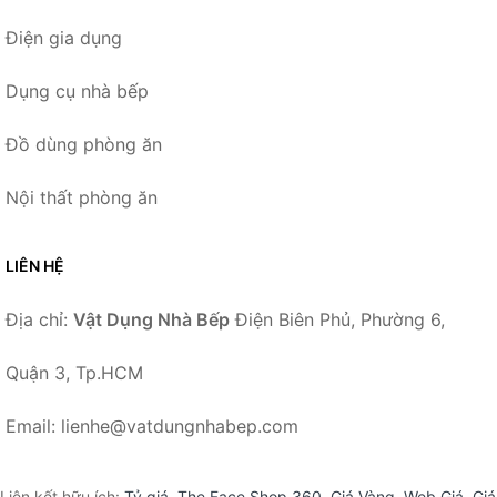
Điện gia dụng
Dụng cụ nhà bếp
Đồ dùng phòng ăn
Nội thất phòng ăn
LIÊN HỆ
Địa chỉ:
Vật Dụng Nhà Bếp
Điện Biên Phủ, Phường 6,
Quận 3, Tp.HCM
Email: lienhe@vatdungnhabep.com
Liên kết hữu ích:
Tỷ giá
,
The Face Shop 360
,
Giá Vàng
,
Web Giá
,
Giá