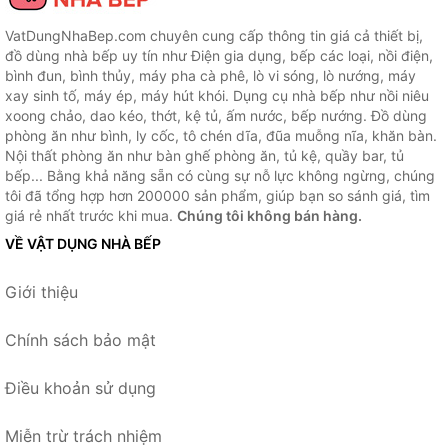
VatDungNhaBep.com chuyên cung cấp thông tin giá cả thiết bị,
đồ dùng nhà bếp uy tín như Điện gia dụng, bếp các loại, nồi điện,
bình đun, bình thủy, máy pha cà phê, lò vi sóng, lò nướng, máy
xay sinh tố, máy ép, máy hút khói. Dụng cụ nhà bếp như nồi niêu
xoong chảo, dao kéo, thớt, kệ tủ, ấm nước, bếp nướng. Đồ dùng
phòng ăn như bình, ly cốc, tô chén dĩa, đũa muỗng nĩa, khăn bàn.
Nội thất phòng ăn như bàn ghế phòng ăn, tủ kệ, quầy bar, tủ
bếp... Bằng khả năng sẵn có cùng sự nỗ lực không ngừng, chúng
tôi đã tổng hợp hơn 200000 sản phẩm, giúp bạn so sánh giá, tìm
giá rẻ nhất trước khi mua.
Chúng tôi không bán hàng.
VỀ VẬT DỤNG NHÀ BẾP
Giới thiệu
Chính sách bảo mật
Điều khoản sử dụng
Miễn trừ trách nhiệm