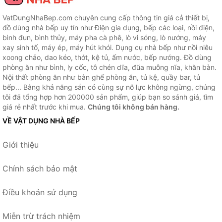
VatDungNhaBep.com chuyên cung cấp thông tin giá cả thiết bị,
đồ dùng nhà bếp uy tín như Điện gia dụng, bếp các loại, nồi điện,
bình đun, bình thủy, máy pha cà phê, lò vi sóng, lò nướng, máy
xay sinh tố, máy ép, máy hút khói. Dụng cụ nhà bếp như nồi niêu
xoong chảo, dao kéo, thớt, kệ tủ, ấm nước, bếp nướng. Đồ dùng
phòng ăn như bình, ly cốc, tô chén dĩa, đũa muỗng nĩa, khăn bàn.
Nội thất phòng ăn như bàn ghế phòng ăn, tủ kệ, quầy bar, tủ
bếp... Bằng khả năng sẵn có cùng sự nỗ lực không ngừng, chúng
tôi đã tổng hợp hơn 200000 sản phẩm, giúp bạn so sánh giá, tìm
giá rẻ nhất trước khi mua.
Chúng tôi không bán hàng.
VỀ VẬT DỤNG NHÀ BẾP
Giới thiệu
Chính sách bảo mật
Điều khoản sử dụng
Miễn trừ trách nhiệm