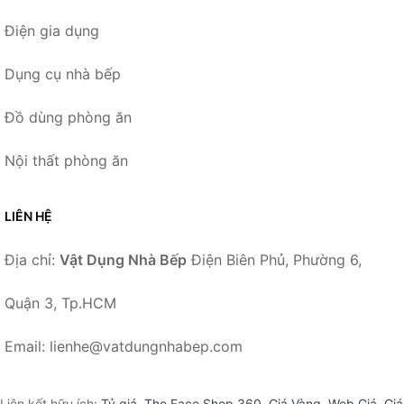
Điện gia dụng
Dụng cụ nhà bếp
Đồ dùng phòng ăn
Nội thất phòng ăn
LIÊN HỆ
Địa chỉ:
Vật Dụng Nhà Bếp
Điện Biên Phủ, Phường 6,
Quận 3, Tp.HCM
Email: lienhe@vatdungnhabep.com
Liên kết hữu ích:
Tỷ giá
,
The Face Shop 360
,
Giá Vàng
,
Web Giá
,
Giá