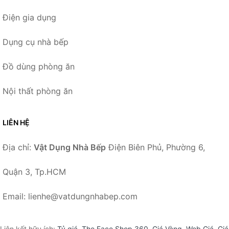
Điện gia dụng
Dụng cụ nhà bếp
Đồ dùng phòng ăn
Nội thất phòng ăn
LIÊN HỆ
Địa chỉ:
Vật Dụng Nhà Bếp
Điện Biên Phủ, Phường 6,
Quận 3, Tp.HCM
Email: lienhe@vatdungnhabep.com
Liên kết hữu ích:
Tỷ giá
,
The Face Shop 360
,
Giá Vàng
,
Web Giá
,
Giá