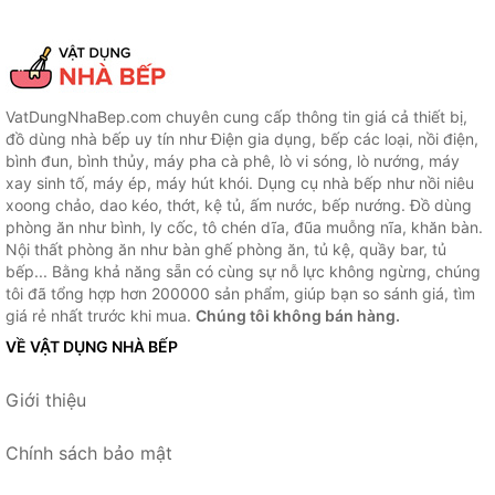
VatDungNhaBep.com chuyên cung cấp thông tin giá cả thiết bị,
đồ dùng nhà bếp uy tín như Điện gia dụng, bếp các loại, nồi điện,
bình đun, bình thủy, máy pha cà phê, lò vi sóng, lò nướng, máy
xay sinh tố, máy ép, máy hút khói. Dụng cụ nhà bếp như nồi niêu
xoong chảo, dao kéo, thớt, kệ tủ, ấm nước, bếp nướng. Đồ dùng
phòng ăn như bình, ly cốc, tô chén dĩa, đũa muỗng nĩa, khăn bàn.
Nội thất phòng ăn như bàn ghế phòng ăn, tủ kệ, quầy bar, tủ
bếp... Bằng khả năng sẵn có cùng sự nỗ lực không ngừng, chúng
tôi đã tổng hợp hơn 200000 sản phẩm, giúp bạn so sánh giá, tìm
giá rẻ nhất trước khi mua.
Chúng tôi không bán hàng.
VỀ VẬT DỤNG NHÀ BẾP
Giới thiệu
Chính sách bảo mật