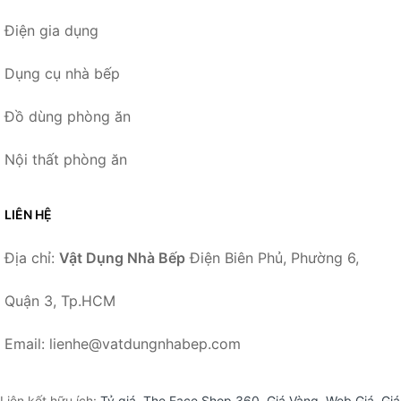
Điện gia dụng
Dụng cụ nhà bếp
Đồ dùng phòng ăn
Nội thất phòng ăn
LIÊN HỆ
Địa chỉ:
Vật Dụng Nhà Bếp
Điện Biên Phủ, Phường 6,
Quận 3, Tp.HCM
Email: lienhe@vatdungnhabep.com
Liên kết hữu ích:
Tỷ giá
,
The Face Shop 360
,
Giá Vàng
,
Web Giá
,
Giá