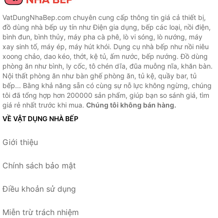
VatDungNhaBep.com chuyên cung cấp thông tin giá cả thiết bị,
đồ dùng nhà bếp uy tín như Điện gia dụng, bếp các loại, nồi điện,
bình đun, bình thủy, máy pha cà phê, lò vi sóng, lò nướng, máy
xay sinh tố, máy ép, máy hút khói. Dụng cụ nhà bếp như nồi niêu
xoong chảo, dao kéo, thớt, kệ tủ, ấm nước, bếp nướng. Đồ dùng
phòng ăn như bình, ly cốc, tô chén dĩa, đũa muỗng nĩa, khăn bàn.
Nội thất phòng ăn như bàn ghế phòng ăn, tủ kệ, quầy bar, tủ
bếp... Bằng khả năng sẵn có cùng sự nỗ lực không ngừng, chúng
tôi đã tổng hợp hơn 200000 sản phẩm, giúp bạn so sánh giá, tìm
giá rẻ nhất trước khi mua.
Chúng tôi không bán hàng.
VỀ VẬT DỤNG NHÀ BẾP
Giới thiệu
Chính sách bảo mật
Điều khoản sử dụng
Miễn trừ trách nhiệm