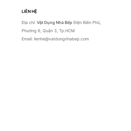
LIÊN HỆ
Địa chỉ:
Vật Dụng Nhà Bếp
Điện Biên Phủ,
Phường 6, Quận 3, Tp.HCM
n
Email: lienhe@vatdungnhabep.com