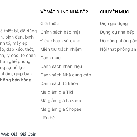
VỀ VẬT DỤNG NHÀ BẾP
CHUYÊN MỤC
Giới thiệu
Điện gia dụng
 thiết bị, đồ dùng
Chính sách bảo mật
Dụng cụ nhà bếp
n, bình đun, bình
Điều khoản sử dụng
Đồ dùng phòng ă
inh tố, máy ép,
o, dao kéo, thớt,
Miễn trừ trách nhiệm
Nội thất phòng ăn
h, ly cốc, tô chén
Danh mục
ư bàn ghế phòng
Danh sách nhãn hiệu
ùng sự nỗ lực
 phẩm, giúp bạn
Danh sách Nhà cung cấp
không bán hàng.
Danh sách từ khóa
Mã giảm giá Tiki
Mã giảm giá Lazada
Mã giảm giá Shopee
Liên hệ
,
Web Giá
,
Giá Coin