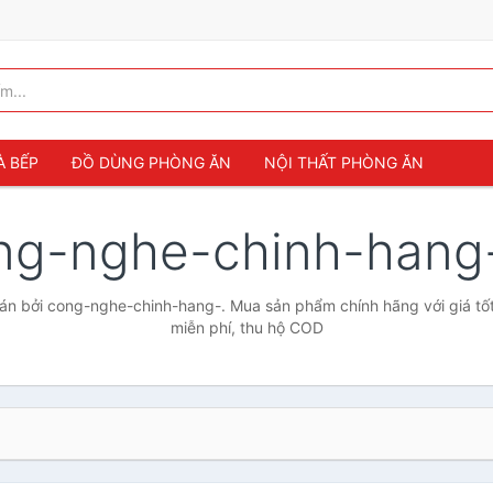
À BẾP
ĐỒ DÙNG PHÒNG ĂN
NỘI THẤT PHÒNG ĂN
ng-nghe-chinh-hang
n bởi cong-nghe-chinh-hang-. Mua sản phẩm chính hãng với giá tốt
miễn phí, thu hộ COD