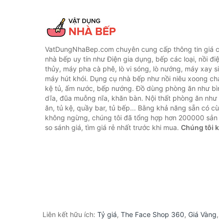
VatDungNhaBep.com chuyên cung cấp thông tin giá cả
nhà bếp uy tín như Điện gia dụng, bếp các loại, nồi điệ
thủy, máy pha cà phê, lò vi sóng, lò nướng, máy xay s
máy hút khói. Dụng cụ nhà bếp như nồi niêu xoong chả
kệ tủ, ấm nước, bếp nướng. Đồ dùng phòng ăn như bìn
dĩa, đũa muỗng nĩa, khăn bàn. Nội thất phòng ăn nh
ăn, tủ kệ, quầy bar, tủ bếp... Bằng khả năng sẵn có c
không ngừng, chúng tôi đã tổng hợp hơn 200000 sản
so sánh giá, tìm giá rẻ nhất trước khi mua.
Chúng tôi 
Liên kết hữu ích:
Tỷ giá
,
The Face Shop 360
,
Giá Vàng