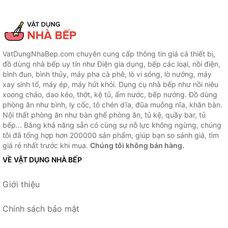
VatDungNhaBep.com chuyên cung cấp thông tin giá cả thiết bị,
đồ dùng nhà bếp uy tín như Điện gia dụng, bếp các loại, nồi điện,
bình đun, bình thủy, máy pha cà phê, lò vi sóng, lò nướng, máy
xay sinh tố, máy ép, máy hút khói. Dụng cụ nhà bếp như nồi niêu
xoong chảo, dao kéo, thớt, kệ tủ, ấm nước, bếp nướng. Đồ dùng
phòng ăn như bình, ly cốc, tô chén dĩa, đũa muỗng nĩa, khăn bàn.
Nội thất phòng ăn như bàn ghế phòng ăn, tủ kệ, quầy bar, tủ
bếp... Bằng khả năng sẵn có cùng sự nỗ lực không ngừng, chúng
tôi đã tổng hợp hơn 200000 sản phẩm, giúp bạn so sánh giá, tìm
giá rẻ nhất trước khi mua.
Chúng tôi không bán hàng.
VỀ VẬT DỤNG NHÀ BẾP
Giới thiệu
Chính sách bảo mật