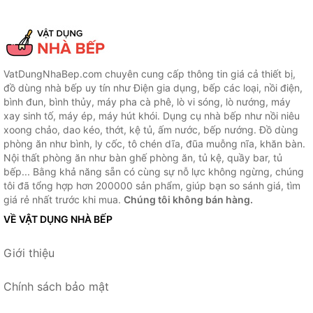
VatDungNhaBep.com chuyên cung cấp thông tin giá cả thiết bị,
đồ dùng nhà bếp uy tín như Điện gia dụng, bếp các loại, nồi điện,
bình đun, bình thủy, máy pha cà phê, lò vi sóng, lò nướng, máy
xay sinh tố, máy ép, máy hút khói. Dụng cụ nhà bếp như nồi niêu
xoong chảo, dao kéo, thớt, kệ tủ, ấm nước, bếp nướng. Đồ dùng
phòng ăn như bình, ly cốc, tô chén dĩa, đũa muỗng nĩa, khăn bàn.
Nội thất phòng ăn như bàn ghế phòng ăn, tủ kệ, quầy bar, tủ
bếp... Bằng khả năng sẵn có cùng sự nỗ lực không ngừng, chúng
tôi đã tổng hợp hơn 200000 sản phẩm, giúp bạn so sánh giá, tìm
giá rẻ nhất trước khi mua.
Chúng tôi không bán hàng.
VỀ VẬT DỤNG NHÀ BẾP
Giới thiệu
Chính sách bảo mật