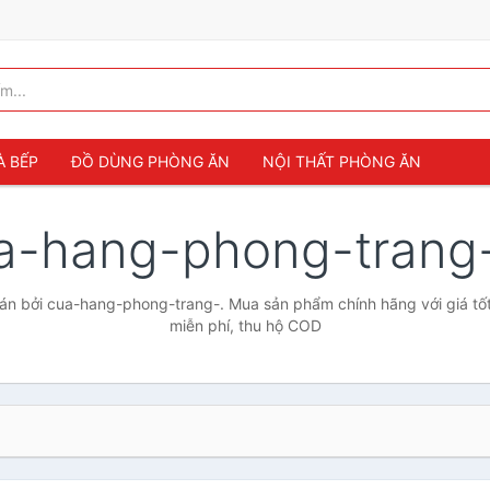
À BẾP
ĐỒ DÙNG PHÒNG ĂN
NỘI THẤT PHÒNG ĂN
a-hang-phong-trang
n bởi cua-hang-phong-trang-. Mua sản phẩm chính hãng với giá tốt
miễn phí, thu hộ COD