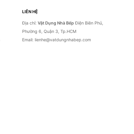
LIÊN HỆ
Địa chỉ:
Vật Dụng Nhà Bếp
Điện Biên Phủ,
Phường 6, Quận 3, Tp.HCM
n
Email: lienhe@vatdungnhabep.com