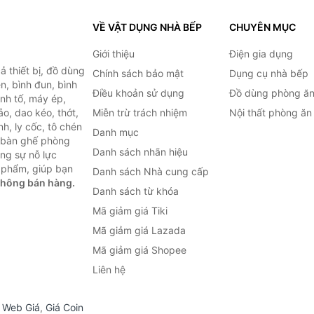
VỀ VẬT DỤNG NHÀ BẾP
CHUYÊN MỤC
Giới thiệu
Điện gia dụng
 thiết bị, đồ dùng
Chính sách bảo mật
Dụng cụ nhà bếp
n, bình đun, bình
Điều khoản sử dụng
Đồ dùng phòng ă
inh tố, máy ép,
o, dao kéo, thớt,
Miễn trừ trách nhiệm
Nội thất phòng ăn
h, ly cốc, tô chén
Danh mục
ư bàn ghế phòng
Danh sách nhãn hiệu
ùng sự nỗ lực
 phẩm, giúp bạn
Danh sách Nhà cung cấp
không bán hàng.
Danh sách từ khóa
Mã giảm giá Tiki
Mã giảm giá Lazada
Mã giảm giá Shopee
Liên hệ
,
Web Giá
,
Giá Coin