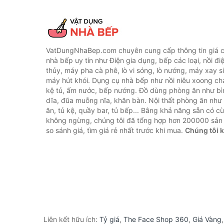
VatDungNhaBep.com chuyên cung cấp thông tin giá cả
nhà bếp uy tín như Điện gia dụng, bếp các loại, nồi điệ
thủy, máy pha cà phê, lò vi sóng, lò nướng, máy xay s
máy hút khói. Dụng cụ nhà bếp như nồi niêu xoong chả
kệ tủ, ấm nước, bếp nướng. Đồ dùng phòng ăn như bìn
dĩa, đũa muỗng nĩa, khăn bàn. Nội thất phòng ăn nh
ăn, tủ kệ, quầy bar, tủ bếp... Bằng khả năng sẵn có c
không ngừng, chúng tôi đã tổng hợp hơn 200000 sản
so sánh giá, tìm giá rẻ nhất trước khi mua.
Chúng tôi 
Liên kết hữu ích:
Tỷ giá
,
The Face Shop 360
,
Giá Vàng