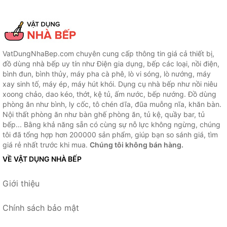
VatDungNhaBep.com chuyên cung cấp thông tin giá cả thiết bị,
đồ dùng nhà bếp uy tín như Điện gia dụng, bếp các loại, nồi điện,
bình đun, bình thủy, máy pha cà phê, lò vi sóng, lò nướng, máy
xay sinh tố, máy ép, máy hút khói. Dụng cụ nhà bếp như nồi niêu
xoong chảo, dao kéo, thớt, kệ tủ, ấm nước, bếp nướng. Đồ dùng
phòng ăn như bình, ly cốc, tô chén dĩa, đũa muỗng nĩa, khăn bàn.
Nội thất phòng ăn như bàn ghế phòng ăn, tủ kệ, quầy bar, tủ
bếp... Bằng khả năng sẵn có cùng sự nỗ lực không ngừng, chúng
tôi đã tổng hợp hơn 200000 sản phẩm, giúp bạn so sánh giá, tìm
giá rẻ nhất trước khi mua.
Chúng tôi không bán hàng.
VỀ VẬT DỤNG NHÀ BẾP
Giới thiệu
Chính sách bảo mật