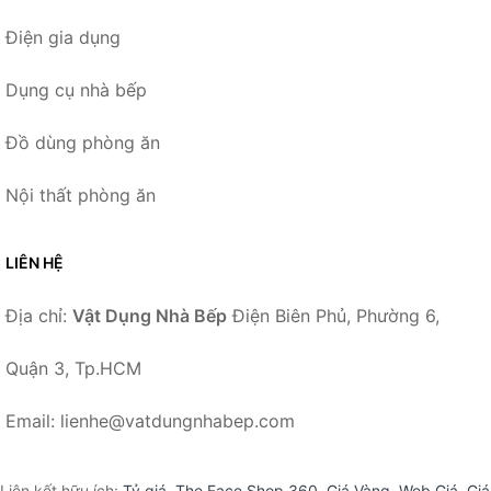
Điện gia dụng
Dụng cụ nhà bếp
Đồ dùng phòng ăn
Nội thất phòng ăn
LIÊN HỆ
Địa chỉ:
Vật Dụng Nhà Bếp
Điện Biên Phủ, Phường 6,
Quận 3, Tp.HCM
Email: lienhe@vatdungnhabep.com
Liên kết hữu ích:
Tỷ giá
,
The Face Shop 360
,
Giá Vàng
,
Web Giá
,
Giá