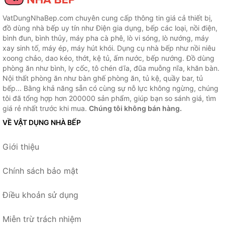
VatDungNhaBep.com chuyên cung cấp thông tin giá cả thiết bị,
đồ dùng nhà bếp uy tín như Điện gia dụng, bếp các loại, nồi điện,
bình đun, bình thủy, máy pha cà phê, lò vi sóng, lò nướng, máy
xay sinh tố, máy ép, máy hút khói. Dụng cụ nhà bếp như nồi niêu
xoong chảo, dao kéo, thớt, kệ tủ, ấm nước, bếp nướng. Đồ dùng
phòng ăn như bình, ly cốc, tô chén dĩa, đũa muỗng nĩa, khăn bàn.
Nội thất phòng ăn như bàn ghế phòng ăn, tủ kệ, quầy bar, tủ
bếp... Bằng khả năng sẵn có cùng sự nỗ lực không ngừng, chúng
tôi đã tổng hợp hơn 200000 sản phẩm, giúp bạn so sánh giá, tìm
giá rẻ nhất trước khi mua.
Chúng tôi không bán hàng.
VỀ VẬT DỤNG NHÀ BẾP
Giới thiệu
Chính sách bảo mật
Điều khoản sử dụng
Miễn trừ trách nhiệm