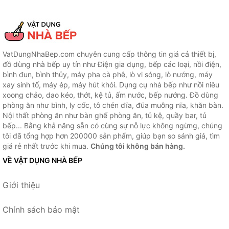
VatDungNhaBep.com chuyên cung cấp thông tin giá cả thiết bị,
đồ dùng nhà bếp uy tín như Điện gia dụng, bếp các loại, nồi điện,
bình đun, bình thủy, máy pha cà phê, lò vi sóng, lò nướng, máy
xay sinh tố, máy ép, máy hút khói. Dụng cụ nhà bếp như nồi niêu
xoong chảo, dao kéo, thớt, kệ tủ, ấm nước, bếp nướng. Đồ dùng
phòng ăn như bình, ly cốc, tô chén dĩa, đũa muỗng nĩa, khăn bàn.
Nội thất phòng ăn như bàn ghế phòng ăn, tủ kệ, quầy bar, tủ
bếp... Bằng khả năng sẵn có cùng sự nỗ lực không ngừng, chúng
tôi đã tổng hợp hơn 200000 sản phẩm, giúp bạn so sánh giá, tìm
giá rẻ nhất trước khi mua.
Chúng tôi không bán hàng.
VỀ VẬT DỤNG NHÀ BẾP
Giới thiệu
Chính sách bảo mật