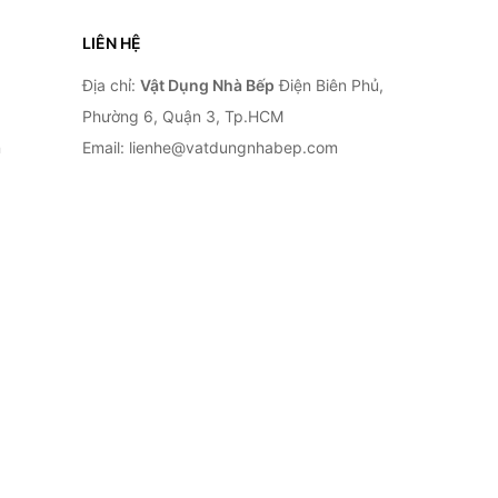
LIÊN HỆ
Địa chỉ:
Vật Dụng Nhà Bếp
Điện Biên Phủ,
Phường 6, Quận 3, Tp.HCM
n
Email: lienhe@vatdungnhabep.com