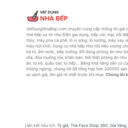
VatDungNhaBep.com chuyên cung cấp thông tin giá cả
nhà bếp uy tín như Điện gia dụng, bếp các loại, nồi điệ
thủy, máy pha cà phê, lò vi sóng, lò nướng, máy xay s
máy hút khói. Dụng cụ nhà bếp như nồi niêu xoong chả
kệ tủ, ấm nước, bếp nướng. Đồ dùng phòng ăn như bìn
dĩa, đũa muỗng nĩa, khăn bàn. Nội thất phòng ăn nh
ăn, tủ kệ, quầy bar, tủ bếp... Bằng khả năng sẵn có c
không ngừng, chúng tôi đã tổng hợp hơn 200000 sản
so sánh giá, tìm giá rẻ nhất trước khi mua.
Chúng tôi 
Liên kết hữu ích:
Tỷ giá
,
The Face Shop 360
,
Giá Vàng