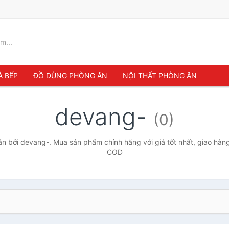
À BẾP
ĐỒ DÙNG PHÒNG ĂN
NỘI THẤT PHÒNG ĂN
devang-
(0)
 bởi devang-. Mua sản phẩm chính hãng với giá tốt nhất, giao hàng
COD