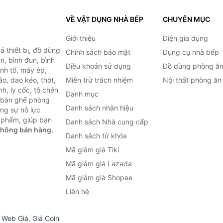
VỀ VẬT DỤNG NHÀ BẾP
CHUYÊN MỤC
Giới thiệu
Điện gia dụng
 thiết bị, đồ dùng
Chính sách bảo mật
Dụng cụ nhà bếp
n, bình đun, bình
Điều khoản sử dụng
Đồ dùng phòng ă
inh tố, máy ép,
o, dao kéo, thớt,
Miễn trừ trách nhiệm
Nội thất phòng ăn
h, ly cốc, tô chén
Danh mục
ư bàn ghế phòng
Danh sách nhãn hiệu
ùng sự nỗ lực
 phẩm, giúp bạn
Danh sách Nhà cung cấp
không bán hàng.
Danh sách từ khóa
Mã giảm giá Tiki
Mã giảm giá Lazada
Mã giảm giá Shopee
Liên hệ
,
Web Giá
,
Giá Coin