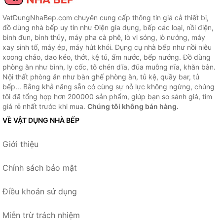
VatDungNhaBep.com chuyên cung cấp thông tin giá cả thiết bị,
đồ dùng nhà bếp uy tín như Điện gia dụng, bếp các loại, nồi điện,
bình đun, bình thủy, máy pha cà phê, lò vi sóng, lò nướng, máy
xay sinh tố, máy ép, máy hút khói. Dụng cụ nhà bếp như nồi niêu
xoong chảo, dao kéo, thớt, kệ tủ, ấm nước, bếp nướng. Đồ dùng
phòng ăn như bình, ly cốc, tô chén dĩa, đũa muỗng nĩa, khăn bàn.
Nội thất phòng ăn như bàn ghế phòng ăn, tủ kệ, quầy bar, tủ
bếp... Bằng khả năng sẵn có cùng sự nỗ lực không ngừng, chúng
tôi đã tổng hợp hơn 200000 sản phẩm, giúp bạn so sánh giá, tìm
giá rẻ nhất trước khi mua.
Chúng tôi không bán hàng.
VỀ VẬT DỤNG NHÀ BẾP
Giới thiệu
Chính sách bảo mật
Điều khoản sử dụng
Miễn trừ trách nhiệm