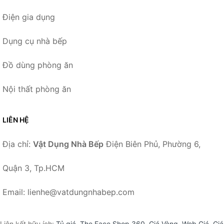
Điện gia dụng
Dụng cụ nhà bếp
Đồ dùng phòng ăn
Nội thất phòng ăn
LIÊN HỆ
Địa chỉ:
Vật Dụng Nhà Bếp
Điện Biên Phủ, Phường 6,
Quận 3, Tp.HCM
Email: lienhe@vatdungnhabep.com
Liên kết hữu ích:
Tỷ giá
,
The Face Shop 360
,
Giá Vàng
,
Web Giá
,
Giá