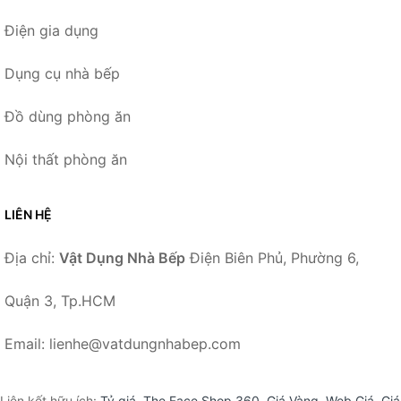
Điện gia dụng
Dụng cụ nhà bếp
Đồ dùng phòng ăn
Nội thất phòng ăn
LIÊN HỆ
Địa chỉ:
Vật Dụng Nhà Bếp
Điện Biên Phủ, Phường 6,
Quận 3, Tp.HCM
Email: lienhe@vatdungnhabep.com
Liên kết hữu ích:
Tỷ giá
,
The Face Shop 360
,
Giá Vàng
,
Web Giá
,
Giá