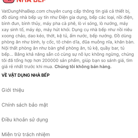
VatDungNhaBep.com chuyên cung cấp thông tin giá cả thiết bị,
đồ dùng nhà bếp uy tín như Điện gia dụng, bếp các loại, nồi điện,
bình đun, bình thủy, máy pha cà phê, lò vi sóng, lò nướng, máy
xay sinh tố, máy ép, máy hút khói. Dụng cụ nhà bếp như nồi niêu
xoong chảo, dao kéo, thớt, kệ tủ, ấm nước, bếp nướng. Đồ dùng
phòng ăn như bình, ly cốc, tô chén dĩa, đũa muỗng nĩa, khăn bàn.
Nội thất phòng ăn như bàn ghế phòng ăn, tủ kệ, quầy bar, tủ
bếp... Bằng khả năng sẵn có cùng sự nỗ lực không ngừng, chúng
tôi đã tổng hợp hơn 200000 sản phẩm, giúp bạn so sánh giá, tìm
giá rẻ nhất trước khi mua.
Chúng tôi không bán hàng.
VỀ VẬT DỤNG NHÀ BẾP
Giới thiệu
Chính sách bảo mật
Điều khoản sử dụng
Miễn trừ trách nhiệm