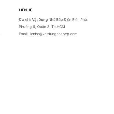
LIÊN HỆ
Địa chỉ:
Vật Dụng Nhà Bếp
Điện Biên Phủ,
Phường 6, Quận 3, Tp.HCM
n
Email: lienhe@vatdungnhabep.com