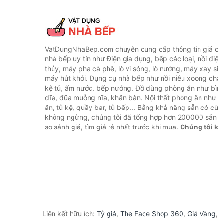
VatDungNhaBep.com chuyên cung cấp thông tin giá cả
nhà bếp uy tín như Điện gia dụng, bếp các loại, nồi điệ
thủy, máy pha cà phê, lò vi sóng, lò nướng, máy xay s
máy hút khói. Dụng cụ nhà bếp như nồi niêu xoong chả
kệ tủ, ấm nước, bếp nướng. Đồ dùng phòng ăn như bìn
dĩa, đũa muỗng nĩa, khăn bàn. Nội thất phòng ăn nh
ăn, tủ kệ, quầy bar, tủ bếp... Bằng khả năng sẵn có c
không ngừng, chúng tôi đã tổng hợp hơn 200000 sản
so sánh giá, tìm giá rẻ nhất trước khi mua.
Chúng tôi 
Liên kết hữu ích:
Tỷ giá
,
The Face Shop 360
,
Giá Vàng