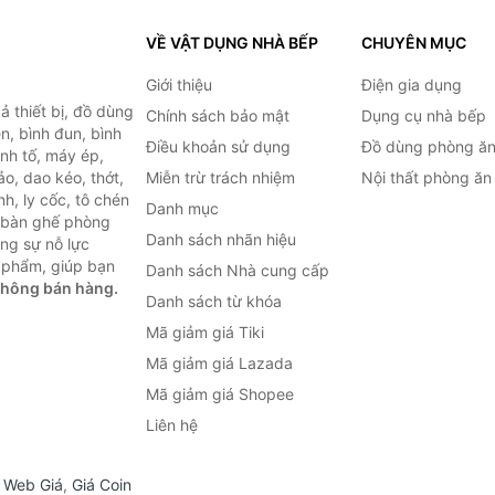
VỀ VẬT DỤNG NHÀ BẾP
CHUYÊN MỤC
Giới thiệu
Điện gia dụng
 thiết bị, đồ dùng
Chính sách bảo mật
Dụng cụ nhà bếp
n, bình đun, bình
Điều khoản sử dụng
Đồ dùng phòng ă
inh tố, máy ép,
o, dao kéo, thớt,
Miễn trừ trách nhiệm
Nội thất phòng ăn
h, ly cốc, tô chén
Danh mục
ư bàn ghế phòng
Danh sách nhãn hiệu
ùng sự nỗ lực
 phẩm, giúp bạn
Danh sách Nhà cung cấp
không bán hàng.
Danh sách từ khóa
Mã giảm giá Tiki
Mã giảm giá Lazada
Mã giảm giá Shopee
Liên hệ
,
Web Giá
,
Giá Coin