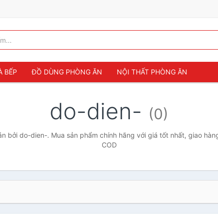
À BẾP
ĐỒ DÙNG PHÒNG ĂN
NỘI THẤT PHÒNG ĂN
do-dien-
(0)
 bởi do-dien-. Mua sản phẩm chính hãng với giá tốt nhất, giao hàng
COD