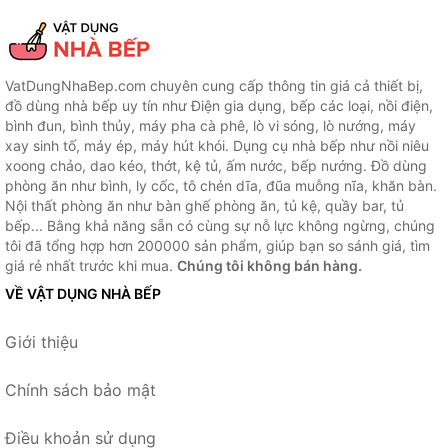
VatDungNhaBep.com chuyên cung cấp thông tin giá cả thiết bị,
đồ dùng nhà bếp uy tín như Điện gia dụng, bếp các loại, nồi điện,
bình đun, bình thủy, máy pha cà phê, lò vi sóng, lò nướng, máy
xay sinh tố, máy ép, máy hút khói. Dụng cụ nhà bếp như nồi niêu
xoong chảo, dao kéo, thớt, kệ tủ, ấm nước, bếp nướng. Đồ dùng
phòng ăn như bình, ly cốc, tô chén dĩa, đũa muỗng nĩa, khăn bàn.
Nội thất phòng ăn như bàn ghế phòng ăn, tủ kệ, quầy bar, tủ
bếp... Bằng khả năng sẵn có cùng sự nỗ lực không ngừng, chúng
tôi đã tổng hợp hơn 200000 sản phẩm, giúp bạn so sánh giá, tìm
giá rẻ nhất trước khi mua.
Chúng tôi không bán hàng.
VỀ VẬT DỤNG NHÀ BẾP
Giới thiệu
Chính sách bảo mật
Điều khoản sử dụng