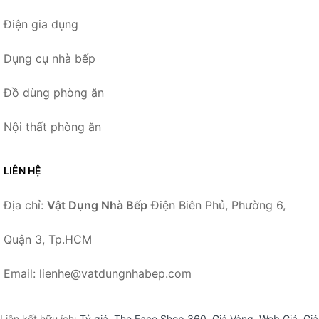
Điện gia dụng
Dụng cụ nhà bếp
Đồ dùng phòng ăn
Nội thất phòng ăn
LIÊN HỆ
Địa chỉ:
Vật Dụng Nhà Bếp
Điện Biên Phủ, Phường 6,
Quận 3, Tp.HCM
Email: lienhe@vatdungnhabep.com
Liên kết hữu ích:
Tỷ giá
,
The Face Shop 360
,
Giá Vàng
,
Web Giá
,
Giá