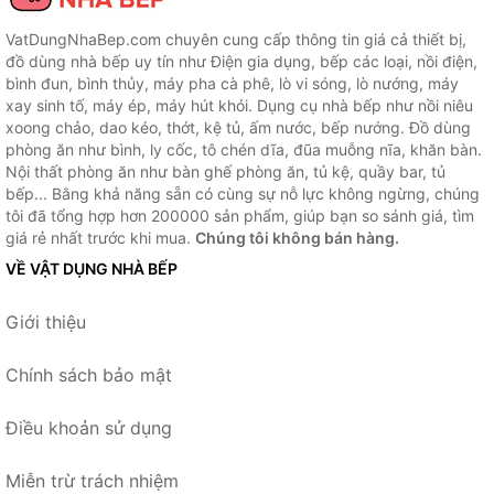
VatDungNhaBep.com chuyên cung cấp thông tin giá cả thiết bị,
đồ dùng nhà bếp uy tín như Điện gia dụng, bếp các loại, nồi điện,
bình đun, bình thủy, máy pha cà phê, lò vi sóng, lò nướng, máy
xay sinh tố, máy ép, máy hút khói. Dụng cụ nhà bếp như nồi niêu
xoong chảo, dao kéo, thớt, kệ tủ, ấm nước, bếp nướng. Đồ dùng
phòng ăn như bình, ly cốc, tô chén dĩa, đũa muỗng nĩa, khăn bàn.
Nội thất phòng ăn như bàn ghế phòng ăn, tủ kệ, quầy bar, tủ
bếp... Bằng khả năng sẵn có cùng sự nỗ lực không ngừng, chúng
tôi đã tổng hợp hơn 200000 sản phẩm, giúp bạn so sánh giá, tìm
giá rẻ nhất trước khi mua.
Chúng tôi không bán hàng.
VỀ VẬT DỤNG NHÀ BẾP
Giới thiệu
Chính sách bảo mật
Điều khoản sử dụng
Miễn trừ trách nhiệm