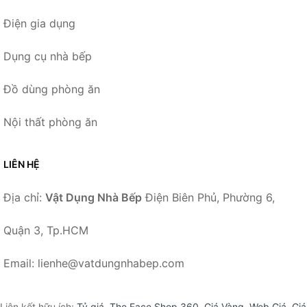
Điện gia dụng
Dụng cụ nhà bếp
Đồ dùng phòng ăn
Nội thất phòng ăn
LIÊN HỆ
Địa chỉ:
Vật Dụng Nhà Bếp
Điện Biên Phủ, Phường 6,
Quận 3, Tp.HCM
Email: lienhe@vatdungnhabep.com
Liên kết hữu ích:
Tỷ giá
,
The Face Shop 360
,
Giá Vàng
,
Web Giá
,
Giá