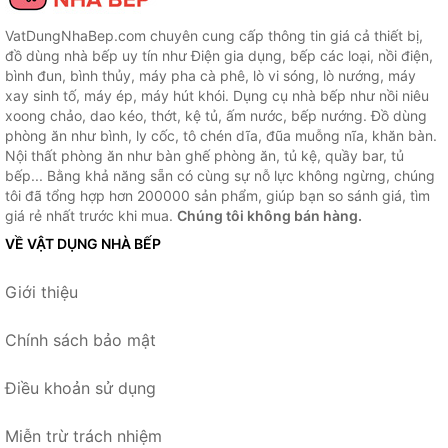
VatDungNhaBep.com chuyên cung cấp thông tin giá cả thiết bị,
đồ dùng nhà bếp uy tín như Điện gia dụng, bếp các loại, nồi điện,
bình đun, bình thủy, máy pha cà phê, lò vi sóng, lò nướng, máy
xay sinh tố, máy ép, máy hút khói. Dụng cụ nhà bếp như nồi niêu
xoong chảo, dao kéo, thớt, kệ tủ, ấm nước, bếp nướng. Đồ dùng
phòng ăn như bình, ly cốc, tô chén dĩa, đũa muỗng nĩa, khăn bàn.
Nội thất phòng ăn như bàn ghế phòng ăn, tủ kệ, quầy bar, tủ
bếp... Bằng khả năng sẵn có cùng sự nỗ lực không ngừng, chúng
tôi đã tổng hợp hơn 200000 sản phẩm, giúp bạn so sánh giá, tìm
giá rẻ nhất trước khi mua.
Chúng tôi không bán hàng.
VỀ VẬT DỤNG NHÀ BẾP
Giới thiệu
Chính sách bảo mật
Điều khoản sử dụng
Miễn trừ trách nhiệm