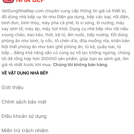
VatDungNhaBep.com chuyên cung cấp thông tin giá cả thiết bị,
đồ dùng nhà bếp uy tín như Điện gia dụng, bếp các loại, nồi điện,
bình đun, bình thủy, máy pha cà phê, lò vi sóng, lò nướng, máy
xay sinh tố, máy ép, máy hút khói. Dụng cụ nhà bếp như nồi niêu
xoong chảo, dao kéo, thớt, kệ tủ, ấm nước, bếp nướng. Đồ dùng
phòng ăn như bình, ly cốc, tô chén dĩa, đũa muỗng nĩa, khăn bàn.
Nội thất phòng ăn như bàn ghế phòng ăn, tủ kệ, quầy bar, tủ
bếp... Bằng khả năng sẵn có cùng sự nỗ lực không ngừng, chúng
tôi đã tổng hợp hơn 200000 sản phẩm, giúp bạn so sánh giá, tìm
giá rẻ nhất trước khi mua.
Chúng tôi không bán hàng.
VỀ VẬT DỤNG NHÀ BẾP
Giới thiệu
Chính sách bảo mật
Điều khoản sử dụng
Miễn trừ trách nhiệm