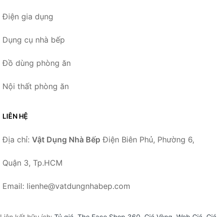
Điện gia dụng
Dụng cụ nhà bếp
Đồ dùng phòng ăn
Nội thất phòng ăn
LIÊN HỆ
Địa chỉ:
Vật Dụng Nhà Bếp
Điện Biên Phủ, Phường 6,
Quận 3, Tp.HCM
Email: lienhe@vatdungnhabep.com
Liên kết hữu ích:
Tỷ giá
,
The Face Shop 360
,
Giá Vàng
,
Web Giá
,
Giá