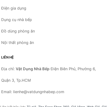
Điện gia dụng
Dụng cụ nhà bếp
Đồ dùng phòng ăn
Nội thất phòng ăn
LIÊN HỆ
Địa chỉ:
Vật Dụng Nhà Bếp
Điện Biên Phủ, Phường 6,
Quận 3, Tp.HCM
Email: lienhe@vatdungnhabep.com
Liên kết hữu ích:
Tỷ giá
,
The Face Shop 360
,
Giá Vàng
,
Web Giá
,
Giá