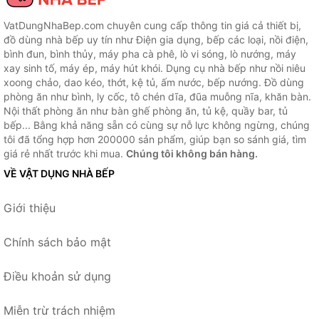
VatDungNhaBep.com chuyên cung cấp thông tin giá cả thiết bị,
đồ dùng nhà bếp uy tín như Điện gia dụng, bếp các loại, nồi điện,
bình đun, bình thủy, máy pha cà phê, lò vi sóng, lò nướng, máy
xay sinh tố, máy ép, máy hút khói. Dụng cụ nhà bếp như nồi niêu
xoong chảo, dao kéo, thớt, kệ tủ, ấm nước, bếp nướng. Đồ dùng
phòng ăn như bình, ly cốc, tô chén dĩa, đũa muỗng nĩa, khăn bàn.
Nội thất phòng ăn như bàn ghế phòng ăn, tủ kệ, quầy bar, tủ
bếp... Bằng khả năng sẵn có cùng sự nỗ lực không ngừng, chúng
tôi đã tổng hợp hơn 200000 sản phẩm, giúp bạn so sánh giá, tìm
giá rẻ nhất trước khi mua.
Chúng tôi không bán hàng.
VỀ VẬT DỤNG NHÀ BẾP
Giới thiệu
Chính sách bảo mật
Điều khoản sử dụng
Miễn trừ trách nhiệm