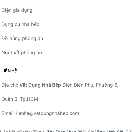
Điện gia dụng
Dụng cụ nhà bếp
Đồ dùng phòng ăn
Nội thất phòng ăn
LIÊN HỆ
Địa chỉ:
Vật Dụng Nhà Bếp
Điện Biên Phủ, Phường 6,
Quận 3, Tp.HCM
Email: lienhe@vatdungnhabep.com
Liên kết hữu ích:
Tỷ giá
,
The Face Shop 360
,
Giá Vàng
,
Web Giá
,
Giá