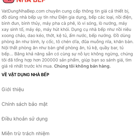
VatDungNhaBep.com chuyên cung cấp thông tin giá cả thiết bị,
đồ dùng nhà bếp uy tín như Điện gia dụng, bếp các loại, nồi điện,
bình đun, bình thủy, máy pha cà phê, lò vi sóng, lò nướng, máy
xay sinh tố, máy ép, máy hút khói. Dụng cụ nhà bếp như nồi niêu
xoong chảo, dao kéo, thớt, kệ tủ, ấm nước, bếp nướng. Đồ dùng
phòng ăn như bình, ly cốc, tô chén dĩa, đũa muỗng nĩa, khăn bàn.
Nội thất phòng ăn như bàn ghế phòng ăn, tủ kệ, quầy bar, tủ
bếp... Bằng khả năng sẵn có cùng sự nỗ lực không ngừng, chúng
tôi đã tổng hợp hơn 200000 sản phẩm, giúp bạn so sánh giá, tìm
giá rẻ nhất trước khi mua.
Chúng tôi không bán hàng.
VỀ VẬT DỤNG NHÀ BẾP
Giới thiệu
Chính sách bảo mật
Điều khoản sử dụng
Miễn trừ trách nhiệm