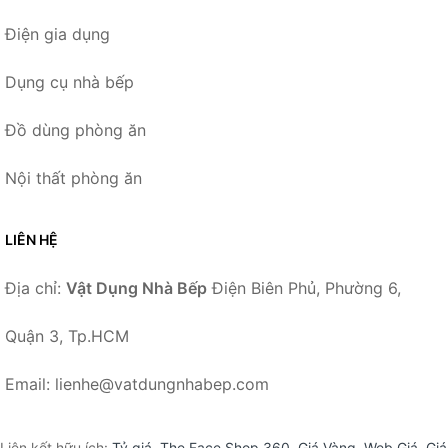
Điện gia dụng
Dụng cụ nhà bếp
Đồ dùng phòng ăn
Nội thất phòng ăn
LIÊN HỆ
Địa chỉ:
Vật Dụng Nhà Bếp
Điện Biên Phủ, Phường 6,
Quận 3, Tp.HCM
Email: lienhe@vatdungnhabep.com
Liên kết hữu ích:
Tỷ giá
,
The Face Shop 360
,
Giá Vàng
,
Web Giá
,
Giá