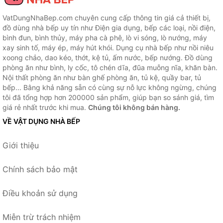
VatDungNhaBep.com chuyên cung cấp thông tin giá cả thiết bị,
đồ dùng nhà bếp uy tín như Điện gia dụng, bếp các loại, nồi điện,
bình đun, bình thủy, máy pha cà phê, lò vi sóng, lò nướng, máy
xay sinh tố, máy ép, máy hút khói. Dụng cụ nhà bếp như nồi niêu
xoong chảo, dao kéo, thớt, kệ tủ, ấm nước, bếp nướng. Đồ dùng
phòng ăn như bình, ly cốc, tô chén dĩa, đũa muỗng nĩa, khăn bàn.
Nội thất phòng ăn như bàn ghế phòng ăn, tủ kệ, quầy bar, tủ
bếp... Bằng khả năng sẵn có cùng sự nỗ lực không ngừng, chúng
tôi đã tổng hợp hơn 200000 sản phẩm, giúp bạn so sánh giá, tìm
giá rẻ nhất trước khi mua.
Chúng tôi không bán hàng.
VỀ VẬT DỤNG NHÀ BẾP
Giới thiệu
Chính sách bảo mật
Điều khoản sử dụng
Miễn trừ trách nhiệm