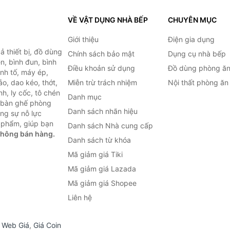
VỀ VẬT DỤNG NHÀ BẾP
CHUYÊN MỤC
Giới thiệu
Điện gia dụng
 thiết bị, đồ dùng
Chính sách bảo mật
Dụng cụ nhà bếp
n, bình đun, bình
Điều khoản sử dụng
Đồ dùng phòng ă
inh tố, máy ép,
o, dao kéo, thớt,
Miễn trừ trách nhiệm
Nội thất phòng ăn
h, ly cốc, tô chén
Danh mục
ư bàn ghế phòng
Danh sách nhãn hiệu
ùng sự nỗ lực
 phẩm, giúp bạn
Danh sách Nhà cung cấp
không bán hàng.
Danh sách từ khóa
Mã giảm giá Tiki
Mã giảm giá Lazada
Mã giảm giá Shopee
Liên hệ
,
Web Giá
,
Giá Coin