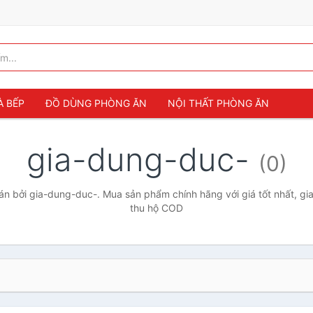
À BẾP
ĐỒ DÙNG PHÒNG ĂN
NỘI THẤT PHÒNG ĂN
gia-dung-duc-
(0)
n bởi gia-dung-duc-. Mua sản phẩm chính hãng với giá tốt nhất, gia
thu hộ COD