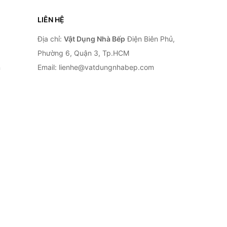
LIÊN HỆ
Địa chỉ:
Vật Dụng Nhà Bếp
Điện Biên Phủ,
Phường 6, Quận 3, Tp.HCM
n
Email: lienhe@vatdungnhabep.com