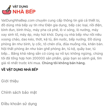
VatDungNhaBep.com chuyên cung cấp thông tin giá cả thiết bị,
đồ dùng nhà bếp uy tín như Điện gia dụng, bếp các loại, nồi điện,
bình đun, bình thủy, máy pha cà phê, lò vi sóng, lò nướng, máy
xay sinh tố, máy ép, máy hút khói. Dụng cụ nhà bếp như nồi niêu
xoong chảo, dao kéo, thớt, kệ tủ, ấm nước, bếp nướng. Đồ dùng
phòng ăn như bình, ly cốc, tô chén dĩa, đũa muỗng nĩa, khăn bàn.
Nội thất phòng ăn như bàn ghế phòng ăn, tủ kệ, quầy bar, tủ
bếp... Bằng khả năng sẵn có cùng sự nỗ lực không ngừng, chúng
tôi đã tổng hợp hơn 200000 sản phẩm, giúp bạn so sánh giá, tìm
giá rẻ nhất trước khi mua.
Chúng tôi không bán hàng.
VỀ VẬT DỤNG NHÀ BẾP
Giới thiệu
Chính sách bảo mật
Điều khoản sử dụng