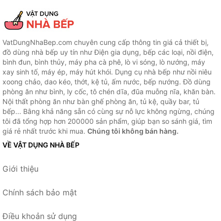
VatDungNhaBep.com chuyên cung cấp thông tin giá cả thiết bị,
đồ dùng nhà bếp uy tín như Điện gia dụng, bếp các loại, nồi điện,
bình đun, bình thủy, máy pha cà phê, lò vi sóng, lò nướng, máy
xay sinh tố, máy ép, máy hút khói. Dụng cụ nhà bếp như nồi niêu
xoong chảo, dao kéo, thớt, kệ tủ, ấm nước, bếp nướng. Đồ dùng
phòng ăn như bình, ly cốc, tô chén dĩa, đũa muỗng nĩa, khăn bàn.
Nội thất phòng ăn như bàn ghế phòng ăn, tủ kệ, quầy bar, tủ
bếp... Bằng khả năng sẵn có cùng sự nỗ lực không ngừng, chúng
tôi đã tổng hợp hơn 200000 sản phẩm, giúp bạn so sánh giá, tìm
giá rẻ nhất trước khi mua.
Chúng tôi không bán hàng.
VỀ VẬT DỤNG NHÀ BẾP
Giới thiệu
Chính sách bảo mật
Điều khoản sử dụng