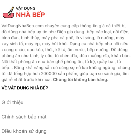
VatDungNhaBep.com chuyên cung cấp thông tin giá cả thiết bị,
đồ dùng nhà bếp uy tín như Điện gia dụng, bếp các loại, nồi điện,
bình đun, bình thủy, máy pha cà phê, lò vi sóng, lò nướng, máy
xay sinh tố, máy ép, máy hút khói. Dụng cụ nhà bếp như nồi niêu
xoong chảo, dao kéo, thớt, kệ tủ, ấm nước, bếp nướng. Đồ dùng
phòng ăn như bình, ly cốc, tô chén dĩa, đũa muỗng nĩa, khăn bàn.
Nội thất phòng ăn như bàn ghế phòng ăn, tủ kệ, quầy bar, tủ
bếp... Bằng khả năng sẵn có cùng sự nỗ lực không ngừng, chúng
tôi đã tổng hợp hơn 200000 sản phẩm, giúp bạn so sánh giá, tìm
giá rẻ nhất trước khi mua.
Chúng tôi không bán hàng.
VỀ VẬT DỤNG NHÀ BẾP
Giới thiệu
Chính sách bảo mật
Điều khoản sử dụng