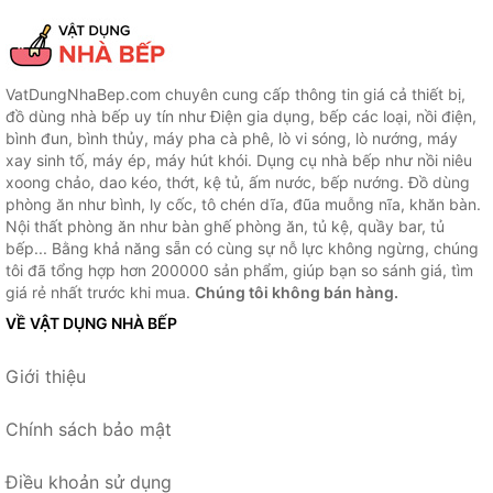
VatDungNhaBep.com chuyên cung cấp thông tin giá cả thiết bị,
đồ dùng nhà bếp uy tín như Điện gia dụng, bếp các loại, nồi điện,
bình đun, bình thủy, máy pha cà phê, lò vi sóng, lò nướng, máy
xay sinh tố, máy ép, máy hút khói. Dụng cụ nhà bếp như nồi niêu
xoong chảo, dao kéo, thớt, kệ tủ, ấm nước, bếp nướng. Đồ dùng
phòng ăn như bình, ly cốc, tô chén dĩa, đũa muỗng nĩa, khăn bàn.
Nội thất phòng ăn như bàn ghế phòng ăn, tủ kệ, quầy bar, tủ
bếp... Bằng khả năng sẵn có cùng sự nỗ lực không ngừng, chúng
tôi đã tổng hợp hơn 200000 sản phẩm, giúp bạn so sánh giá, tìm
giá rẻ nhất trước khi mua.
Chúng tôi không bán hàng.
VỀ VẬT DỤNG NHÀ BẾP
Giới thiệu
Chính sách bảo mật
Điều khoản sử dụng