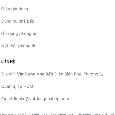
Điện gia dụng
Dụng cụ nhà bếp
Đồ dùng phòng ăn
Nội thất phòng ăn
LIÊN HỆ
Địa chỉ:
Vật Dụng Nhà Bếp
Điện Biên Phủ, Phường 6,
Quận 3, Tp.HCM
Email: lienhe@vatdungnhabep.com
Liên kết hữu ích:
Tỷ giá
,
The Face Shop 360
,
Giá Vàng
,
Web Giá
,
Giá