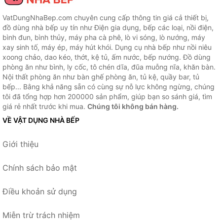
VatDungNhaBep.com chuyên cung cấp thông tin giá cả thiết bị,
đồ dùng nhà bếp uy tín như Điện gia dụng, bếp các loại, nồi điện,
bình đun, bình thủy, máy pha cà phê, lò vi sóng, lò nướng, máy
xay sinh tố, máy ép, máy hút khói. Dụng cụ nhà bếp như nồi niêu
xoong chảo, dao kéo, thớt, kệ tủ, ấm nước, bếp nướng. Đồ dùng
phòng ăn như bình, ly cốc, tô chén dĩa, đũa muỗng nĩa, khăn bàn.
Nội thất phòng ăn như bàn ghế phòng ăn, tủ kệ, quầy bar, tủ
bếp... Bằng khả năng sẵn có cùng sự nỗ lực không ngừng, chúng
tôi đã tổng hợp hơn 200000 sản phẩm, giúp bạn so sánh giá, tìm
giá rẻ nhất trước khi mua.
Chúng tôi không bán hàng.
VỀ VẬT DỤNG NHÀ BẾP
Giới thiệu
Chính sách bảo mật
Điều khoản sử dụng
Miễn trừ trách nhiệm