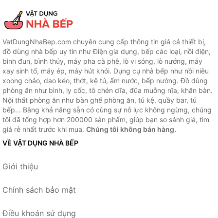
VatDungNhaBep.com chuyên cung cấp thông tin giá cả thiết bị,
đồ dùng nhà bếp uy tín như Điện gia dụng, bếp các loại, nồi điện,
bình đun, bình thủy, máy pha cà phê, lò vi sóng, lò nướng, máy
xay sinh tố, máy ép, máy hút khói. Dụng cụ nhà bếp như nồi niêu
xoong chảo, dao kéo, thớt, kệ tủ, ấm nước, bếp nướng. Đồ dùng
phòng ăn như bình, ly cốc, tô chén dĩa, đũa muỗng nĩa, khăn bàn.
Nội thất phòng ăn như bàn ghế phòng ăn, tủ kệ, quầy bar, tủ
bếp... Bằng khả năng sẵn có cùng sự nỗ lực không ngừng, chúng
tôi đã tổng hợp hơn 200000 sản phẩm, giúp bạn so sánh giá, tìm
giá rẻ nhất trước khi mua.
Chúng tôi không bán hàng.
VỀ VẬT DỤNG NHÀ BẾP
Giới thiệu
Chính sách bảo mật
Điều khoản sử dụng