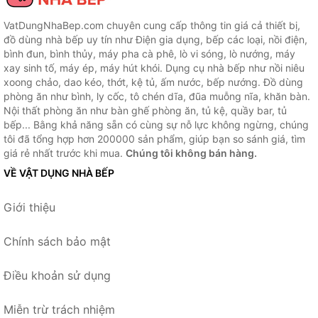
VatDungNhaBep.com chuyên cung cấp thông tin giá cả thiết bị,
đồ dùng nhà bếp uy tín như Điện gia dụng, bếp các loại, nồi điện,
bình đun, bình thủy, máy pha cà phê, lò vi sóng, lò nướng, máy
xay sinh tố, máy ép, máy hút khói. Dụng cụ nhà bếp như nồi niêu
xoong chảo, dao kéo, thớt, kệ tủ, ấm nước, bếp nướng. Đồ dùng
phòng ăn như bình, ly cốc, tô chén dĩa, đũa muỗng nĩa, khăn bàn.
Nội thất phòng ăn như bàn ghế phòng ăn, tủ kệ, quầy bar, tủ
bếp... Bằng khả năng sẵn có cùng sự nỗ lực không ngừng, chúng
tôi đã tổng hợp hơn 200000 sản phẩm, giúp bạn so sánh giá, tìm
giá rẻ nhất trước khi mua.
Chúng tôi không bán hàng.
VỀ VẬT DỤNG NHÀ BẾP
Giới thiệu
Chính sách bảo mật
Điều khoản sử dụng
Miễn trừ trách nhiệm