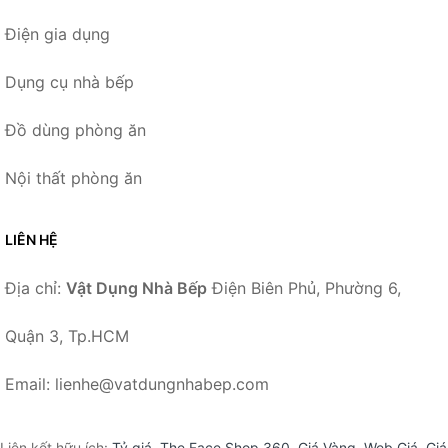
Điện gia dụng
Dụng cụ nhà bếp
Đồ dùng phòng ăn
Nội thất phòng ăn
LIÊN HỆ
Địa chỉ:
Vật Dụng Nhà Bếp
Điện Biên Phủ, Phường 6,
Quận 3, Tp.HCM
Email: lienhe@vatdungnhabep.com
Liên kết hữu ích:
Tỷ giá
,
The Face Shop 360
,
Giá Vàng
,
Web Giá
,
Giá