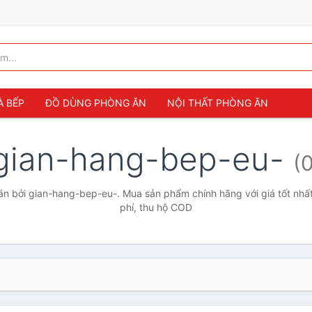
À BẾP
ĐỒ DÙNG PHÒNG ĂN
NỘI THẤT PHÒNG ĂN
gian-hang-bep-eu-
(0
n bởi gian-hang-bep-eu-. Mua sản phẩm chính hãng với giá tốt nhất
phí, thu hộ COD