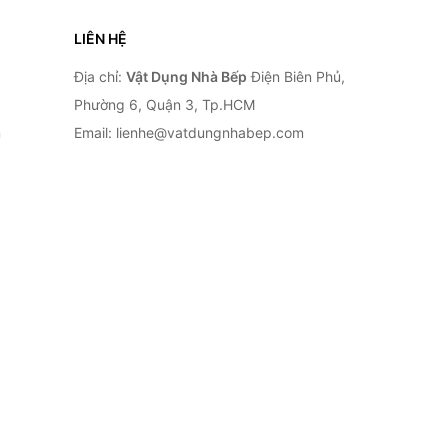
LIÊN HỆ
Địa chỉ:
Vật Dụng Nhà Bếp
Điện Biên Phủ,
Phường 6, Quận 3, Tp.HCM
n
Email: lienhe@vatdungnhabep.com