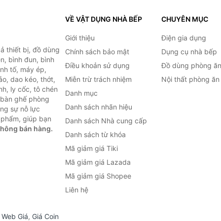
VỀ VẬT DỤNG NHÀ BẾP
CHUYÊN MỤC
Giới thiệu
Điện gia dụng
 thiết bị, đồ dùng
Chính sách bảo mật
Dụng cụ nhà bếp
n, bình đun, bình
Điều khoản sử dụng
Đồ dùng phòng ă
inh tố, máy ép,
o, dao kéo, thớt,
Miễn trừ trách nhiệm
Nội thất phòng ăn
h, ly cốc, tô chén
Danh mục
ư bàn ghế phòng
Danh sách nhãn hiệu
ùng sự nỗ lực
 phẩm, giúp bạn
Danh sách Nhà cung cấp
không bán hàng.
Danh sách từ khóa
Mã giảm giá Tiki
Mã giảm giá Lazada
Mã giảm giá Shopee
Liên hệ
,
Web Giá
,
Giá Coin