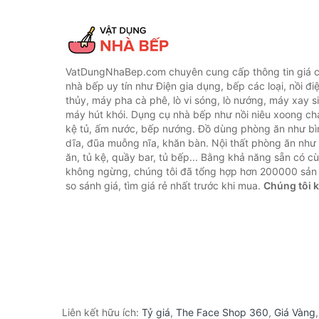
VatDungNhaBep.com chuyên cung cấp thông tin giá cả
nhà bếp uy tín như Điện gia dụng, bếp các loại, nồi điệ
thủy, máy pha cà phê, lò vi sóng, lò nướng, máy xay s
máy hút khói. Dụng cụ nhà bếp như nồi niêu xoong chả
kệ tủ, ấm nước, bếp nướng. Đồ dùng phòng ăn như bìn
dĩa, đũa muỗng nĩa, khăn bàn. Nội thất phòng ăn nh
ăn, tủ kệ, quầy bar, tủ bếp... Bằng khả năng sẵn có c
không ngừng, chúng tôi đã tổng hợp hơn 200000 sản
so sánh giá, tìm giá rẻ nhất trước khi mua.
Chúng tôi 
Liên kết hữu ích:
Tỷ giá
,
The Face Shop 360
,
Giá Vàng