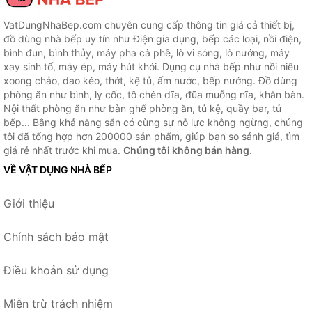
VatDungNhaBep.com chuyên cung cấp thông tin giá cả thiết bị,
đồ dùng nhà bếp uy tín như Điện gia dụng, bếp các loại, nồi điện,
bình đun, bình thủy, máy pha cà phê, lò vi sóng, lò nướng, máy
xay sinh tố, máy ép, máy hút khói. Dụng cụ nhà bếp như nồi niêu
xoong chảo, dao kéo, thớt, kệ tủ, ấm nước, bếp nướng. Đồ dùng
phòng ăn như bình, ly cốc, tô chén dĩa, đũa muỗng nĩa, khăn bàn.
Nội thất phòng ăn như bàn ghế phòng ăn, tủ kệ, quầy bar, tủ
bếp... Bằng khả năng sẵn có cùng sự nỗ lực không ngừng, chúng
tôi đã tổng hợp hơn 200000 sản phẩm, giúp bạn so sánh giá, tìm
giá rẻ nhất trước khi mua.
Chúng tôi không bán hàng.
VỀ VẬT DỤNG NHÀ BẾP
Giới thiệu
Chính sách bảo mật
Điều khoản sử dụng
Miễn trừ trách nhiệm