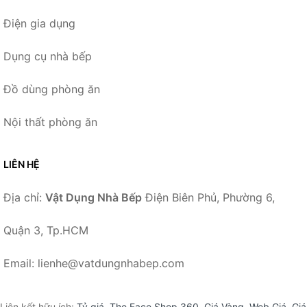
Điện gia dụng
Dụng cụ nhà bếp
Đồ dùng phòng ăn
Nội thất phòng ăn
LIÊN HỆ
Địa chỉ:
Vật Dụng Nhà Bếp
Điện Biên Phủ, Phường 6,
Quận 3, Tp.HCM
Email: lienhe@vatdungnhabep.com
Liên kết hữu ích:
Tỷ giá
,
The Face Shop 360
,
Giá Vàng
,
Web Giá
,
Giá