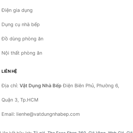
Điện gia dụng
Dụng cụ nhà bếp
Đồ dùng phòng ăn
Nội thất phòng ăn
LIÊN HỆ
Địa chỉ:
Vật Dụng Nhà Bếp
Điện Biên Phủ, Phường 6,
Quận 3, Tp.HCM
Email: lienhe@vatdungnhabep.com
Liên kết hữu ích:
Tỷ giá
,
The Face Shop 360
,
Giá Vàng
,
Web Giá
,
Giá