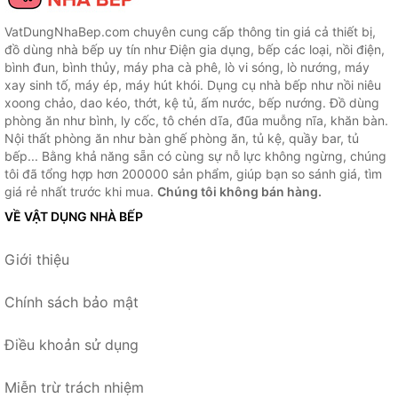
VatDungNhaBep.com chuyên cung cấp thông tin giá cả thiết bị,
đồ dùng nhà bếp uy tín như Điện gia dụng, bếp các loại, nồi điện,
bình đun, bình thủy, máy pha cà phê, lò vi sóng, lò nướng, máy
xay sinh tố, máy ép, máy hút khói. Dụng cụ nhà bếp như nồi niêu
xoong chảo, dao kéo, thớt, kệ tủ, ấm nước, bếp nướng. Đồ dùng
phòng ăn như bình, ly cốc, tô chén dĩa, đũa muỗng nĩa, khăn bàn.
Nội thất phòng ăn như bàn ghế phòng ăn, tủ kệ, quầy bar, tủ
bếp... Bằng khả năng sẵn có cùng sự nỗ lực không ngừng, chúng
tôi đã tổng hợp hơn 200000 sản phẩm, giúp bạn so sánh giá, tìm
giá rẻ nhất trước khi mua.
Chúng tôi không bán hàng.
VỀ VẬT DỤNG NHÀ BẾP
Giới thiệu
Chính sách bảo mật
Điều khoản sử dụng
Miễn trừ trách nhiệm