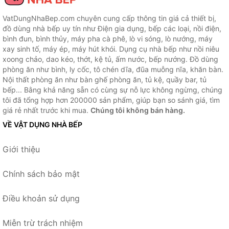
VatDungNhaBep.com chuyên cung cấp thông tin giá cả thiết bị,
đồ dùng nhà bếp uy tín như Điện gia dụng, bếp các loại, nồi điện,
bình đun, bình thủy, máy pha cà phê, lò vi sóng, lò nướng, máy
xay sinh tố, máy ép, máy hút khói. Dụng cụ nhà bếp như nồi niêu
xoong chảo, dao kéo, thớt, kệ tủ, ấm nước, bếp nướng. Đồ dùng
phòng ăn như bình, ly cốc, tô chén dĩa, đũa muỗng nĩa, khăn bàn.
Nội thất phòng ăn như bàn ghế phòng ăn, tủ kệ, quầy bar, tủ
bếp... Bằng khả năng sẵn có cùng sự nỗ lực không ngừng, chúng
tôi đã tổng hợp hơn 200000 sản phẩm, giúp bạn so sánh giá, tìm
giá rẻ nhất trước khi mua.
Chúng tôi không bán hàng.
VỀ VẬT DỤNG NHÀ BẾP
Giới thiệu
Chính sách bảo mật
Điều khoản sử dụng
Miễn trừ trách nhiệm