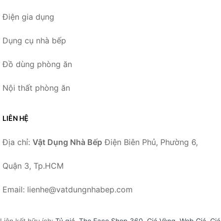
Điện gia dụng
Dụng cụ nhà bếp
Đồ dùng phòng ăn
Nội thất phòng ăn
LIÊN HỆ
Địa chỉ:
Vật Dụng Nhà Bếp
Điện Biên Phủ, Phường 6,
Quận 3, Tp.HCM
Email: lienhe@vatdungnhabep.com
Liên kết hữu ích:
Tỷ giá
,
The Face Shop 360
,
Giá Vàng
,
Web Giá
,
Giá