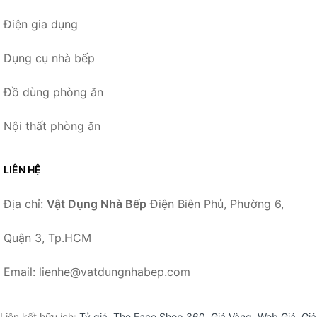
Điện gia dụng
Dụng cụ nhà bếp
Đồ dùng phòng ăn
Nội thất phòng ăn
LIÊN HỆ
Địa chỉ:
Vật Dụng Nhà Bếp
Điện Biên Phủ, Phường 6,
Quận 3, Tp.HCM
Email: lienhe@vatdungnhabep.com
Liên kết hữu ích:
Tỷ giá
,
The Face Shop 360
,
Giá Vàng
,
Web Giá
,
Giá