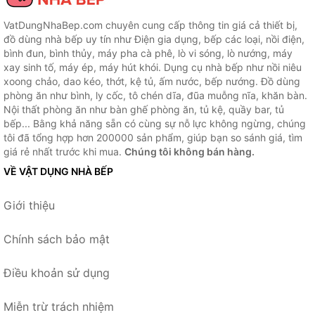
VatDungNhaBep.com chuyên cung cấp thông tin giá cả thiết bị,
đồ dùng nhà bếp uy tín như Điện gia dụng, bếp các loại, nồi điện,
bình đun, bình thủy, máy pha cà phê, lò vi sóng, lò nướng, máy
xay sinh tố, máy ép, máy hút khói. Dụng cụ nhà bếp như nồi niêu
xoong chảo, dao kéo, thớt, kệ tủ, ấm nước, bếp nướng. Đồ dùng
phòng ăn như bình, ly cốc, tô chén dĩa, đũa muỗng nĩa, khăn bàn.
Nội thất phòng ăn như bàn ghế phòng ăn, tủ kệ, quầy bar, tủ
bếp... Bằng khả năng sẵn có cùng sự nỗ lực không ngừng, chúng
tôi đã tổng hợp hơn 200000 sản phẩm, giúp bạn so sánh giá, tìm
giá rẻ nhất trước khi mua.
Chúng tôi không bán hàng.
VỀ VẬT DỤNG NHÀ BẾP
Giới thiệu
Chính sách bảo mật
Điều khoản sử dụng
Miễn trừ trách nhiệm