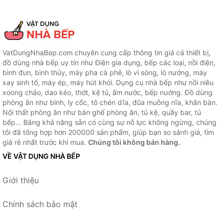
VatDungNhaBep.com chuyên cung cấp thông tin giá cả thiết bị,
đồ dùng nhà bếp uy tín như Điện gia dụng, bếp các loại, nồi điện,
bình đun, bình thủy, máy pha cà phê, lò vi sóng, lò nướng, máy
xay sinh tố, máy ép, máy hút khói. Dụng cụ nhà bếp như nồi niêu
xoong chảo, dao kéo, thớt, kệ tủ, ấm nước, bếp nướng. Đồ dùng
phòng ăn như bình, ly cốc, tô chén dĩa, đũa muỗng nĩa, khăn bàn.
Nội thất phòng ăn như bàn ghế phòng ăn, tủ kệ, quầy bar, tủ
bếp... Bằng khả năng sẵn có cùng sự nỗ lực không ngừng, chúng
tôi đã tổng hợp hơn 200000 sản phẩm, giúp bạn so sánh giá, tìm
giá rẻ nhất trước khi mua.
Chúng tôi không bán hàng.
VỀ VẬT DỤNG NHÀ BẾP
Giới thiệu
Chính sách bảo mật