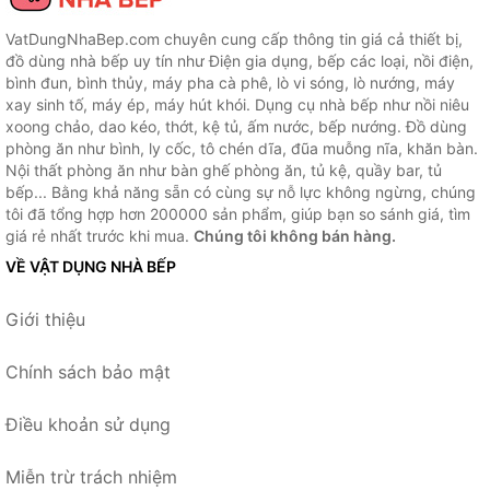
VatDungNhaBep.com chuyên cung cấp thông tin giá cả thiết bị,
đồ dùng nhà bếp uy tín như Điện gia dụng, bếp các loại, nồi điện,
bình đun, bình thủy, máy pha cà phê, lò vi sóng, lò nướng, máy
xay sinh tố, máy ép, máy hút khói. Dụng cụ nhà bếp như nồi niêu
xoong chảo, dao kéo, thớt, kệ tủ, ấm nước, bếp nướng. Đồ dùng
phòng ăn như bình, ly cốc, tô chén dĩa, đũa muỗng nĩa, khăn bàn.
Nội thất phòng ăn như bàn ghế phòng ăn, tủ kệ, quầy bar, tủ
bếp... Bằng khả năng sẵn có cùng sự nỗ lực không ngừng, chúng
tôi đã tổng hợp hơn 200000 sản phẩm, giúp bạn so sánh giá, tìm
giá rẻ nhất trước khi mua.
Chúng tôi không bán hàng.
VỀ VẬT DỤNG NHÀ BẾP
Giới thiệu
Chính sách bảo mật
Điều khoản sử dụng
Miễn trừ trách nhiệm