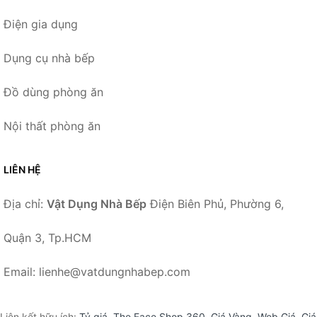
Điện gia dụng
Dụng cụ nhà bếp
Đồ dùng phòng ăn
Nội thất phòng ăn
LIÊN HỆ
Địa chỉ:
Vật Dụng Nhà Bếp
Điện Biên Phủ, Phường 6,
Quận 3, Tp.HCM
Email: lienhe@vatdungnhabep.com
Liên kết hữu ích:
Tỷ giá
,
The Face Shop 360
,
Giá Vàng
,
Web Giá
,
Giá