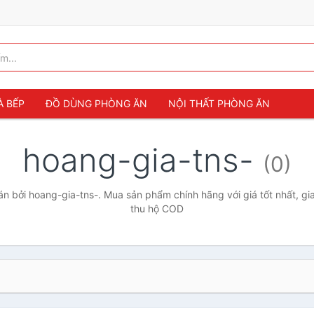
À BẾP
ĐỒ DÙNG PHÒNG ĂN
NỘI THẤT PHÒNG ĂN
hoang-gia-tns-
(0)
 bởi hoang-gia-tns-. Mua sản phẩm chính hãng với giá tốt nhất, gi
thu hộ COD