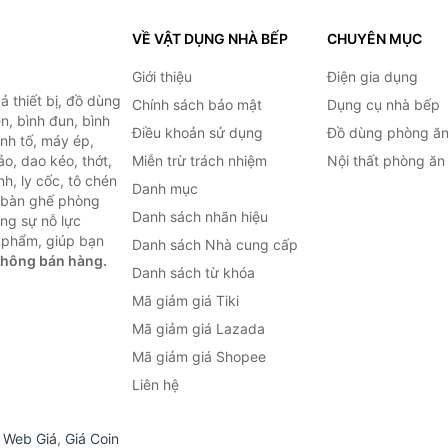
VỀ VẬT DỤNG NHÀ BẾP
CHUYÊN MỤC
Giới thiệu
Điện gia dụng
 thiết bị, đồ dùng
Chính sách bảo mật
Dụng cụ nhà bếp
n, bình đun, bình
Điều khoản sử dụng
Đồ dùng phòng ă
inh tố, máy ép,
o, dao kéo, thớt,
Miễn trừ trách nhiệm
Nội thất phòng ăn
h, ly cốc, tô chén
Danh mục
ư bàn ghế phòng
Danh sách nhãn hiệu
ùng sự nỗ lực
 phẩm, giúp bạn
Danh sách Nhà cung cấp
không bán hàng.
Danh sách từ khóa
Mã giảm giá Tiki
Mã giảm giá Lazada
Mã giảm giá Shopee
Liên hệ
,
Web Giá
,
Giá Coin